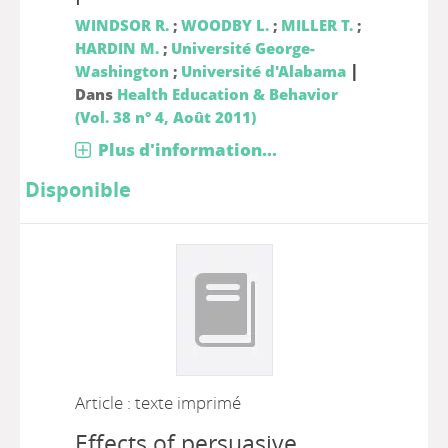
WINDSOR R.
;
WOODBY L.
;
MILLER T.
;
HARDIN M.
;
Université George-
|
Washington
;
Université d'Alabama
Dans
Health Education & Behavior
(Vol. 38 n° 4, Août 2011)
Plus d'information...
Disponible
Article : texte imprimé
Effects of persuasive