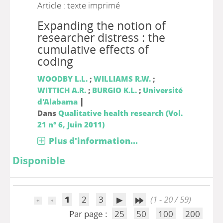
Article : texte imprimé
Expanding the notion of
researcher distress : the
cumulative effects of
coding
WOODBY L.L.
;
WILLIAMS R.W.
;
WITTICH A.R.
;
BURGIO K.L.
;
Université
|
d'Alabama
Dans
Qualitative health research (Vol.
21 n° 6, Juin 2011)
Plus d'information...
Disponible
1
2
3
(1 - 20 / 59)
Par page :
25
50
100
200