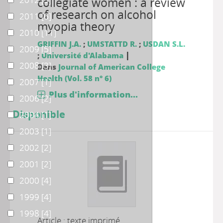
collegiate women : a review
of research on alcohol
2011
2011
[6]
myopia theory
2010
2010
[11]
GRIFFIN J.A.
;
UMSTATTD R.
;
USDAN S.L.
2009
2009
[5]
|
;
Université d'Alabama
2008
2008
[3]
Dans
Journal of American College
Health (Vol. 58 n° 6)
2007
2007
[1]
Plus d'information...
2006
2006
[2]
Disponible
2004
2004
[1]
2003
2003
[1]
2002
2002
[2]
2001
2001
[2]
2000
2000
[4]
1999
1999
[4]
1998
1998
[4]
Article : texte imprimé