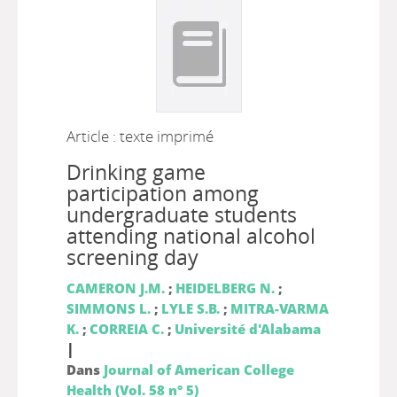
Article : texte imprimé
Drinking game
participation among
undergraduate students
attending national alcohol
screening day
CAMERON J.M.
;
HEIDELBERG N.
;
SIMMONS L.
;
LYLE S.B.
;
MITRA-VARMA
K.
;
CORREIA C.
;
Université d'Alabama
|
Dans
Journal of American College
Health (Vol. 58 n° 5)