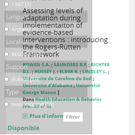
1997
1997
[5]
Assessing levels of
Langues
adaptation during
implementaiton of
Anglais
Anglais
[59]
evidence-based
interventions : introducing
Localisation
the Rogers-Rütten
Framework
RESOdoc
RESOdoc
[59]
BOWEN S.A.
;
SAUNDERS R.P.
;
RICHTER
Support
D.L.
;
HUSSEY J.
;
ELDER K.
;
LINDLEY L.
;
Université de Caroline du Sud
;
Bulletin
Bulletin
[59]
Université d'Alabama
;
Université
Type
|
George Mason
Dans
Health Education & Behavior
texte imprimé
texte imprimé
[59]
(Vol. 37 n° 6)
Plus d'information...
Disponible