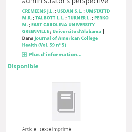
administrator's perspective
CREMEENS J.L.
;
USDAN S.L.
;
UMSTATTD
M.R.
;
TALBOTT L.L.
;
TURNER L.
;
PERKO
M.
;
EAST CAROLINA UNIVERSITY
|
GREENVILLE
;
Université d'Alabama
Dans
Journal of American College
Health (Vol. 59 n° 5)
Plus d'information...
Disponible
Article : texte imprimé