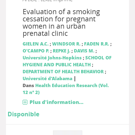
Evaluation of a smoking
cessation for pregnant
women in an urban
prenatal clinic
GIELEN A.C.
;
WINDSOR R.
;
FADEN R.R.
;
O'CAMPO P.
;
REPKE J.
;
DAVIS M.
;
Université Johns-Hopkins
;
SCHOOL OF
HYGIENE AND PUBLIC HEALTH
;
DEPARTMENT OF HEALTH BEHAVIOR
;
|
Université d'Alabama
Dans
Health Education Research (Vol.
12 n° 2)
Plus d'information...
Disponible