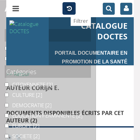
affiner
CATALOGUE
Auteur
DOCTES
LEBON F.
LEBON F.
[1]
PORTAIL DOCUMENTAIRE EN
LEROY R.
LEROY R.
[1]
PROMOTION DE LA SANTÉ
Catégories
>> Retour
CITOYENNETE
CITOYENNETE
[2]
AUTEUR CORIJN E.
CULTURE
CULTURE
[2]
DEMOCRATIE
DEMOCRATIE
[2]
DOCUMENTS DISPONIBLES ÉCRITS PAR CET
EDUCATION PERMANENTE
EDUCATION PERMANENTE
[2]
AUTEUR (
2
)
EUROPE
EUROPE
[2]
SOCIETE
SOCIETE
[2]