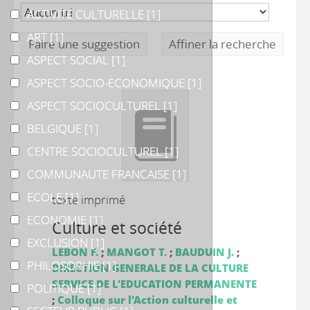
ACTIVITE CULTURELLE
ACTIVITE CULTURELLE
[1]
ART
ART
[1]
Faire une suggestion
Affiner la recherche
ASPECT SOCIAL
ASPECT SOCIAL
[1]
ASPECT SOCIO-ECONOMIQUE
ASPECT SOCIO-ECONOMIQUE
[1]
ASPECT SOCIOCULTUREL
ASPECT SOCIOCULTUREL
[1]
BELGIQUE
BELGIQUE
[1]
CENTRE SOCIOCULTUREL
CENTRE SOCIOCULTUREL
[1]
COMMUNAUTE FRANCAISE
COMMUNAUTE FRANCAISE
[1]
ECOLE
ECOLE
[1]
texte imprimé
ECONOMIE
ECONOMIE
[1]
Culture et société
EXCLUSION
EXCLUSION
[1]
LEBON F.
;
MANGOT T.
;
BAUDUIN J.
;
PHILOSOPHIE
PHILOSOPHIE
[1]
DIRECTION GENERALE DE LA CULTURE
SERVICE DE L'EDUCATION PERMANENTE
POLITIQUE
POLITIQUE
[1]
;
Colloque sur l'Action culturelle et