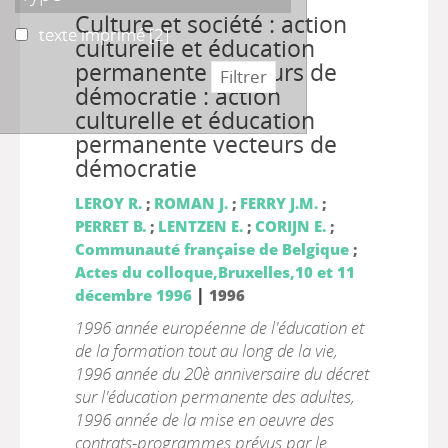
Culture et société : action
texte imprimé
texte imprimé
[2]
culturelle et éducation
permanente vecteurs de
démocratie : action
culturelle et éducation
permanente vecteurs de
démocratie
LEROY R.
;
ROMAN J.
;
FERRY J.M.
;
PERRET B.
;
LENTZEN E.
;
CORIJN E.
;
Communauté française de Belgique
;
Actes du colloque,Bruxelles,10 et 11
|
décembre 1996
1996
1996 année européenne de l'éducation et
de la formation tout au long de la vie,
1996 année du 20è anniversaire du décret
sur l'éducation permanente des adultes,
1996 année de la mise en oeuvre des
contrats-programmes prévus par le