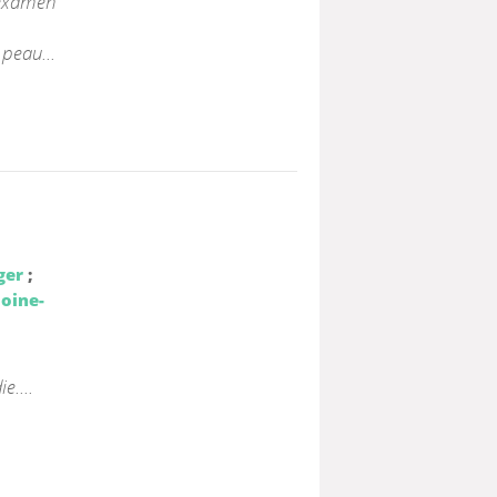
 examen
 peau...
ger
;
loine-
e....