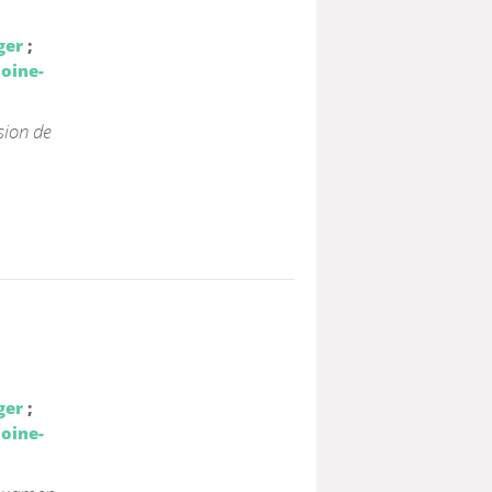
ger
;
loine-
sion de
ger
;
loine-