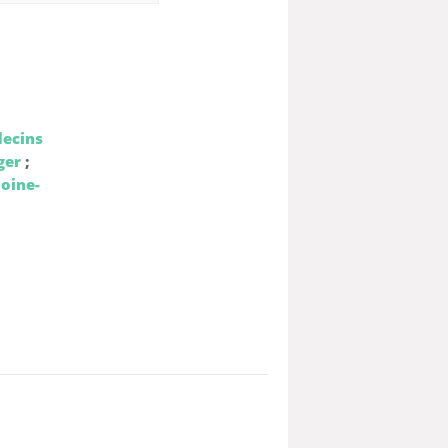
decins
ger
;
loine-