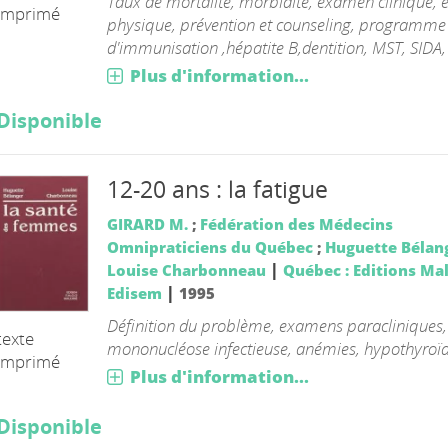
Taux de mortalité, morbidité, examen clinique,
imprimé
physique, prévention et counseling, programme
d'immunisation ,hépatite B,dentition, MST, SIDA,
Plus d'information...
Disponible
12-20 ans : la fatigue
GIRARD M.
;
Fédération des Médecins
Omnipraticiens du Québec
;
Huguette Bélan
|
Louise Charbonneau
Québec : Editions Ma
|
Edisem
1995
Définition du problème, examens paracliniques,
texte
mononucléose infectieuse, anémies, hypothyroïdi
imprimé
Plus d'information...
Disponible