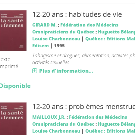
12-20 ans : habitudes de vie
GIRARD M.
;
Fédération des Médecins
Omnipraticiens du Québec
;
Huguette Bélan
|
Louise Charbonneau
Québec : Editions Ma
|
Edisem
1995
Tabagisme et drogues, alimentation, activités p
texte
activités sexuelles
imprimé
Plus d'information...
Disponible
12-20 ans : problèmes menstrue
MAILLOUX J.R.
;
Fédération des Médecins
Omnipraticiens du Québec
;
Huguette Bélan
|
Louise Charbonneau
Québec : Editions Ma