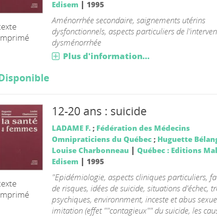
|
Edisem
1995
Aménorrhée secondaire, saignements utérins
texte
dysfonctionnels, aspects particuliers de l'interven
imprimé
dysménorrhée
Plus d'information...
Disponible
12-20 ans : suicide
LADAME F.
;
Fédération des Médecins
Omnipraticiens du Québec
;
Huguette Bélan
|
Louise Charbonneau
Québec : Editions Ma
|
Edisem
1995
"Epidémiologie, aspects cliniques particuliers, fa
texte
de risques, idées de suicide, situations d'échec, t
imprimé
psychiques, environnment, inceste et abus sexue
imitation (effet ""contagieux"" du suicide, les ca