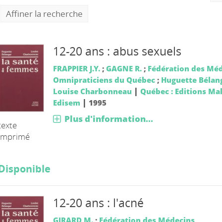
Affiner la recherche
12-20 ans : abus sexuels
FRAPPIER J.Y.
;
GAGNE R.
;
Fédération des Mé
Omnipraticiens du Québec
;
Huguette Bélan
|
Louise Charbonneau
Québec : Editions Ma
|
Edisem
1995
Plus d'information...
texte
imprimé
Disponible
12-20 ans : l'acné
GIRARD M.
;
Fédération des Médecins