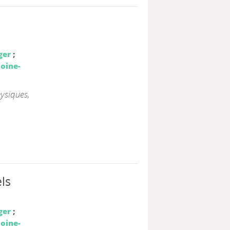
ger
;
loine-
hysiques,
ls
ger
;
loine-