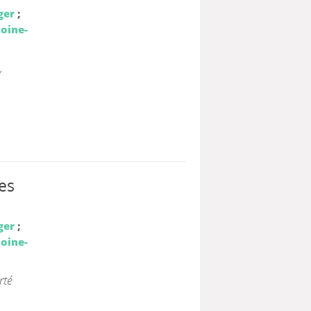
ger
;
loine-
,
es
ger
;
loine-
rté