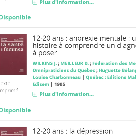
Plus d'information...
Disponible
12-20 ans : anorexie mentale : 
histoire à comprendre un diagn
à poser
WILKINS J.
;
MEILLEUR D.
;
Fédération des Mé
Omnipraticiens du Québec
;
Huguette Bélan
|
Louise Charbonneau
Québec : Editions Ma
texte
|
Edisem
1995
imprimé
Plus d'information...
Disponible
12-20 ans : la dépression