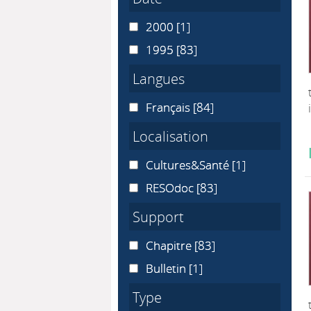
2000
2000
[1]
1995
1995
[83]
Langues
Français
Français
[84]
Localisation
Cultures&Santé
Cultures&Santé
[1]
RESOdoc
RESOdoc
[83]
Support
Chapitre
Chapitre
[83]
Bulletin
Bulletin
[1]
Type