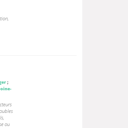
tion,
ger
;
loine-
cteurs
roubles
ls,
use ou