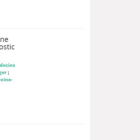
une
ostic
decins
ger
;
loine-