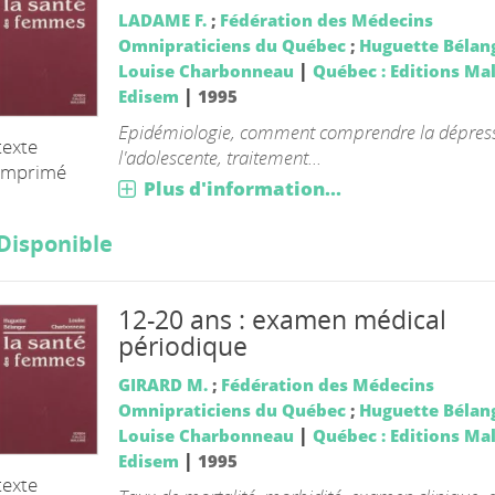
LADAME F.
;
Fédération des Médecins
Omnipraticiens du Québec
;
Huguette Bélan
|
Louise Charbonneau
Québec : Editions Ma
|
Edisem
1995
Epidémiologie, comment comprendre la dépres
texte
l'adolescente, traitement...
imprimé
Plus d'information...
Disponible
12-20 ans : examen médical
périodique
GIRARD M.
;
Fédération des Médecins
Omnipraticiens du Québec
;
Huguette Bélan
|
Louise Charbonneau
Québec : Editions Ma
|
Edisem
1995
texte