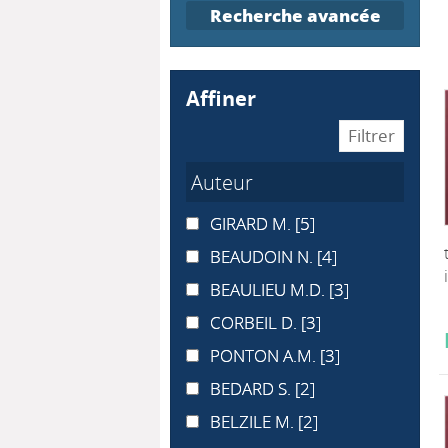
Recherche avancée
affiner
Auteur
GIRARD M.
GIRARD M.
[5]
BEAUDOIN N.
BEAUDOIN N.
[4]
BEAULIEU M.D.
BEAULIEU M.D.
[3]
CORBEIL D.
CORBEIL D.
[3]
PONTON A.M.
PONTON A.M.
[3]
BEDARD S.
BEDARD S.
[2]
BELZILE M.
BELZILE M.
[2]