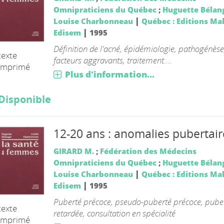
Omnipraticiens du Québec
;
Huguette Bélan
|
Louise Charbonneau
Québec : Editions Ma
|
Edisem
1995
Définition de l'acné, épidémiologie, pathogénèse
texte
facteurs aggravants, traitement....
imprimé
Plus d'information...
Disponible
12-20 ans : anomalies pubertair
GIRARD M.
;
Fédération des Médecins
Omnipraticiens du Québec
;
Huguette Bélan
|
Louise Charbonneau
Québec : Editions Ma
|
Edisem
1995
Puberté précoce, pseudo-puberté précoce, pube
texte
retardée, consultation en spécialité
imprimé