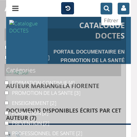
affiner
CATALOGUE
Auteur
DOCTES
Fiorente
Fiorente
[4]
PORTAIL DOCUMENTAIRE EN
Malengreaux
Malengreaux
[3]
PROMOTION DE LA SANTÉ
Catégories
>> Retour
FORMATION CONTINUE
FORMATION CONTINUE
[4]
AUTEUR MARIANGELA FIORENTE
PROMOTION DE LA SANTE
PROMOTION DE LA SANTE
[3]
ENSEIGNEMENT
ENSEIGNEMENT
[2]
DOCUMENTS DISPONIBLES ÉCRITS PAR CET
FORMATION
FORMATION
[2]
AUTEUR (
7
)
PREVENTION
PREVENTION
[2]
PROFESSIONNEL DE SANTE
PROFESSIONNEL DE SANTE
[2]