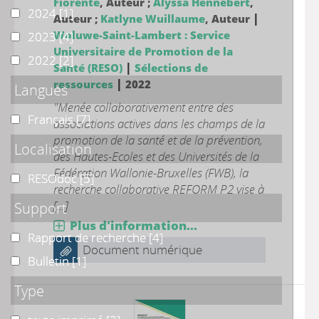
Fiorente
, Auteur ;
Alyssa Hennebert
,
2024
2024
[1]
|
Auteur ;
Katlyne Wuillaume
, Auteur
Woluwe-Saint-Lambert : Service
2023
2023
[4]
Universitaire de Promotion de la
2022
2022
[2]
|
Santé (RESO)
Sélections de
|
ressources
2022
Langues
"Menée collaborativement entre des
Français
Français
[7]
associations actives dans les champs de la
promotion de la santé et de la prévention,
Localisation
des Hautes-Ecoles et des Universités de la
Fédération Wallonie-Bruxelles (FWB), la
RESOdoc
RESOdoc
[5]
recherche collaborative REFORM P2 vise à
[...]
Support
Plus d'information...
Rapport de recherche
Rapport de recherche
[4]
Document numérique
Bulletin
Bulletin
[1]
Type