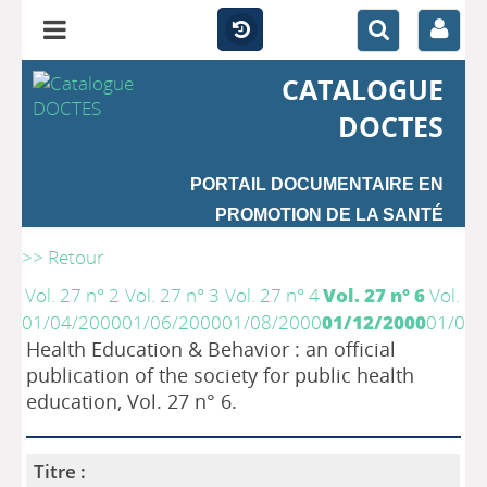
CATALOGUE
DOCTES
PORTAIL DOCUMENTAIRE EN
PROMOTION DE LA SANTÉ
>> Retour
Vol. 27 n° 2
Vol. 27 n° 3
Vol. 27 n° 4
Vol. 27 n° 6
Vol. 28
01/04/2000
01/06/2000
01/08/2000
01/12/2000
01/02/
Health Education & Behavior : an official
publication of the society for public health
education, Vol. 27 n° 6.
Titre :