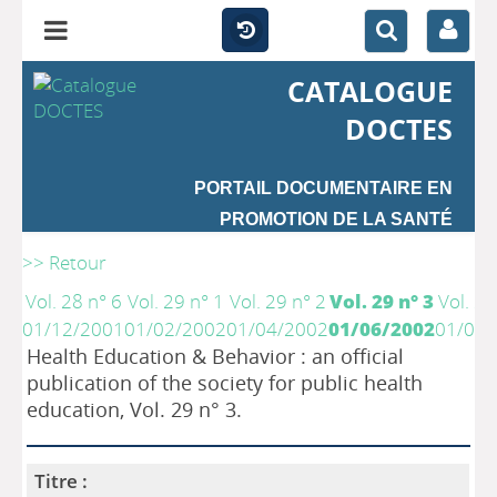
CATALOGUE
DOCTES
PORTAIL DOCUMENTAIRE EN
PROMOTION DE LA SANTÉ
>> Retour
Vol. 28 n° 6
Vol. 29 n° 1
Vol. 29 n° 2
Vol. 29 n° 3
Vol. 29
01/12/2001
01/02/2002
01/04/2002
01/06/2002
01/08/
Health Education & Behavior : an official
publication of the society for public health
education, Vol. 29 n° 3.
Titre :