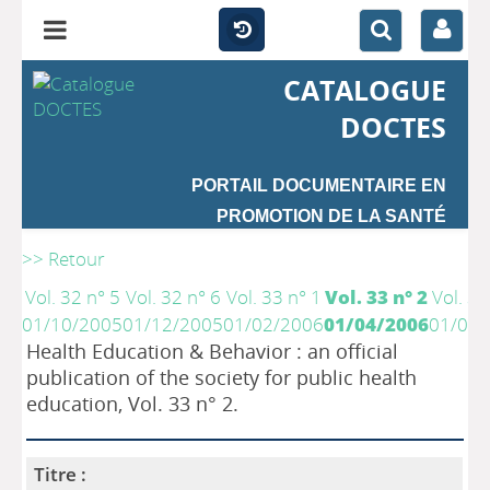
CATALOGUE
DOCTES
PORTAIL DOCUMENTAIRE EN
PROMOTION DE LA SANTÉ
>> Retour
Vol. 32 n° 5
Vol. 32 n° 6
Vol. 33 n° 1
Vol. 33 n° 2
Vol. 33
01/10/2005
01/12/2005
01/02/2006
01/04/2006
01/06/
Health Education & Behavior : an official
publication of the society for public health
education, Vol. 33 n° 2.
Titre :