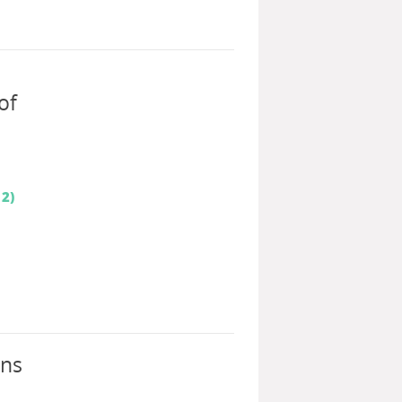
of
 2)
ons