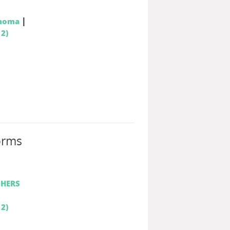
|
ahoma
 2)
orms
HERS
 2)