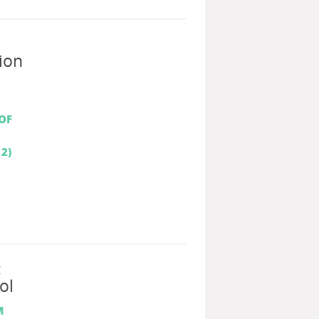
ion
OF
 2)
:
ol
M