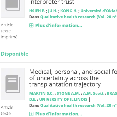
interpreter trust
HSIEH E.
;
JU H.
;
KONG H.
;
Université d'Okl
Dans
Qualitative health research (Vol. 20 n°
Article :
Plus d'information...
texte
imprimé
Disponible
Medical, personal, and social f
of uncertainty across the
transplantation trajectory
MARTIN S.C.
;
STONE A.M.
;
A.M. Scott
;
BRAS
|
D.E.
;
UNIVERSITY OF ILLINOIS
Dans
Qualitative health research (Vol. 20 n°
Article :
texte
Plus d'information...