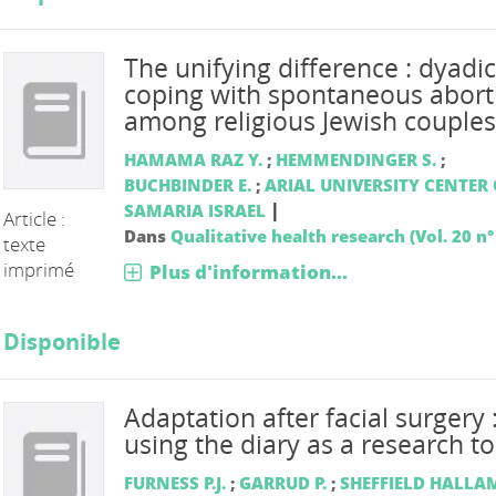
The unifying difference : dyadic
coping with spontaneous abort
among religious Jewish couples
HAMAMA RAZ Y.
;
HEMMENDINGER S.
;
BUCHBINDER E.
;
ARIAL UNIVERSITY CENTER 
|
SAMARIA ISRAEL
Article :
Dans
Qualitative health research (Vol. 20 n°
texte
imprimé
Plus d'information...
Disponible
Adaptation after facial surgery 
using the diary as a research to
FURNESS P.J.
;
GARRUD P.
;
SHEFFIELD HALLA