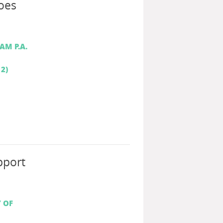
does
AM P.A.
 2)
pport
 OF