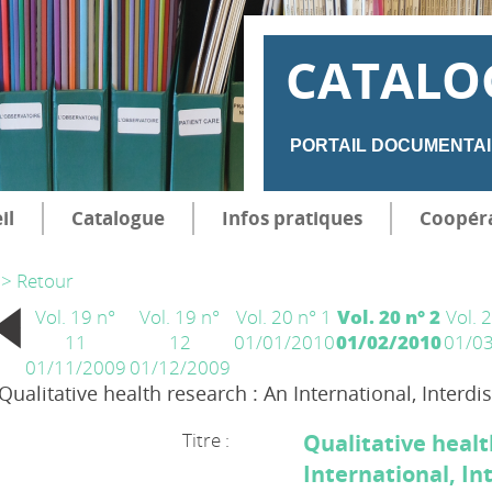
CATALO
PORTAIL DOCUMENTAI
il
Catalogue
Infos pratiques
Coopér
> Retour
Vol. 19 n°
Vol. 19 n°
Vol. 20 n° 1
Vol. 20 n° 2
Vol. 
11
12
01/01/2010
01/02/2010
01/0
01/11/2009
01/12/2009
Qualitative health research : An International, Interdis
Titre :
Qualitative healt
International, In