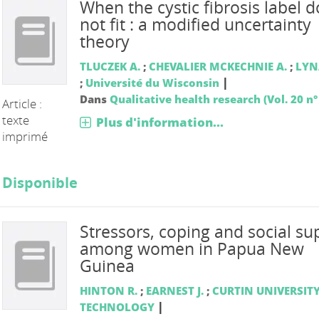
When the cystic fibrosis label 
not fit : a modified uncertainty
theory
TLUCZEK A.
;
CHEVALIER MCKECHNIE A.
;
LYN
|
;
Université du Wisconsin
Dans
Qualitative health research (Vol. 20 n°
Article :
texte
Plus d'information...
imprimé
Disponible
Stressors, coping and social su
among women in Papua New
Guinea
HINTON R.
;
EARNEST J.
;
CURTIN UNIVERSITY
|
TECHNOLOGY