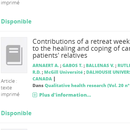
imprimé
Disponible
Contributions of a retreat wee
to the healing and coping of ca
patients' relatives
ARNAERT A.
;
GABOS T.
;
BALLENAS V.
;
RUTL
R.D.
;
McGill Université
;
DALHOUSIE UNIVER
|
CANADA
Article :
Dans
Qualitative health research (Vol. 20 n°
texte
imprimé
Plus d'information...
Disponible