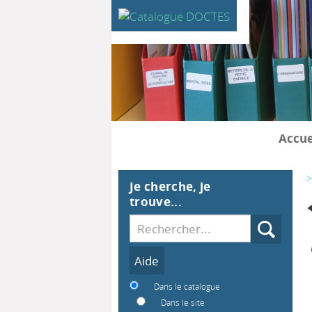
Accue
>
Je cherche, je
trouve...
Recherche
Dans le catalogue
Dans le site