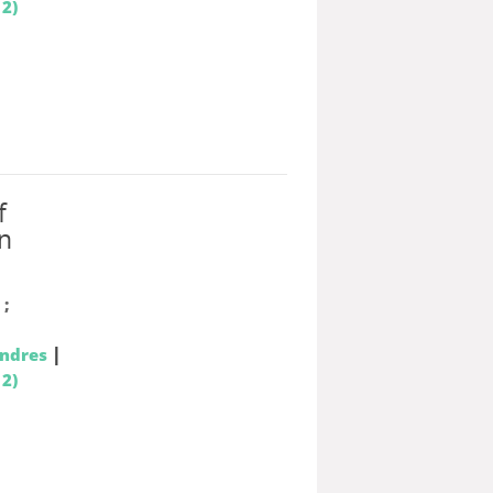
 2)
f
in
;
|
ondres
 2)