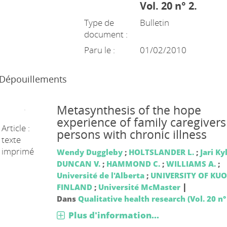
Vol. 20 n° 2.
Type de
Bulletin
document :
Paru le :
01/02/2010
Dépouillements
Metasynthesis of the hope
experience of family caregivers
Article :
persons with chronic illness
texte
imprimé
Wendy Duggleby
;
HOLTSLANDER L.
;
Jari K
DUNCAN V.
;
HAMMOND C.
;
WILLIAMS A.
;
Université de l'Alberta
;
UNIVERSITY OF KUO
|
FINLAND
;
Université McMaster
Dans
Qualitative health research (Vol. 20 n°
Plus d'information...