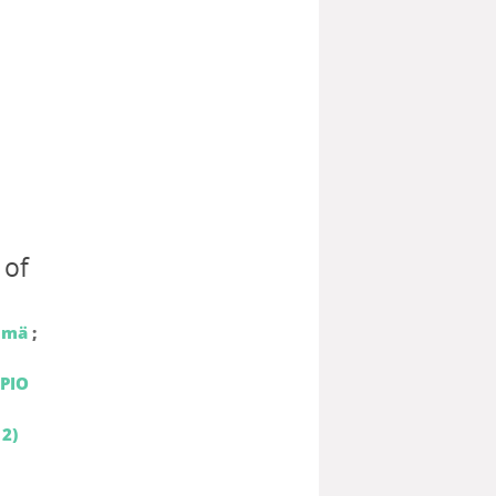
 of
ylmä
;
PIO
 2)