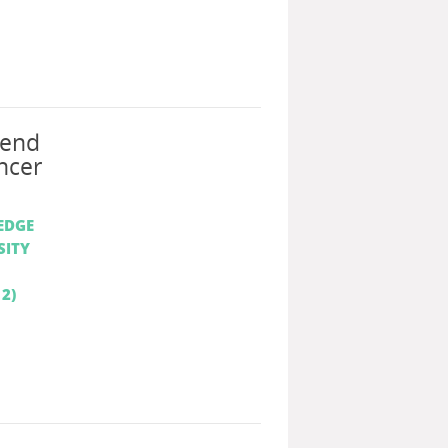
kend
ncer
EDGE
SITY
 2)