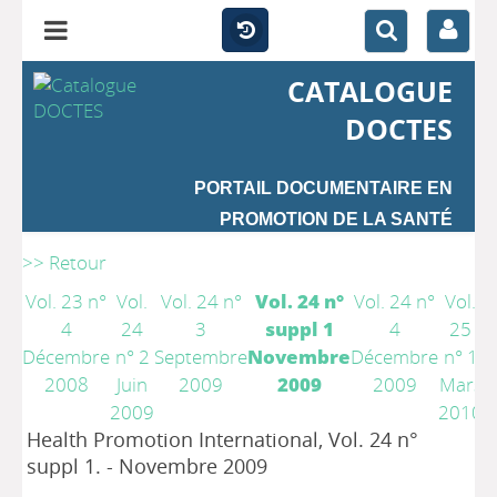
CATALOGUE
DOCTES
PORTAIL DOCUMENTAIRE EN
PROMOTION DE LA SANTÉ
>> Retour
Vol. 23 n°
Vol.
Vol. 24 n°
Vol. 24 n°
Vol. 24 n°
Vol.
V
4
24
3
suppl 1
4
25
Décembre
n° 2
Septembre
Novembre
Décembre
n° 1
n
2008
Juin
2009
2009
2009
Mars
J
2009
2010
2
Health Promotion International, Vol. 24 n°
suppl 1. - Novembre 2009