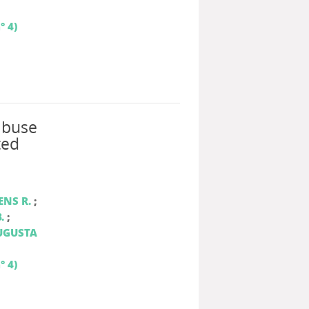
° 4)
 abuse
ted
ENS R.
;
.
;
UGUSTA
° 4)