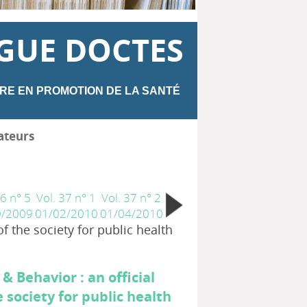
GUE DOCTES
RE EN PROMOTION DE LA SANTÉ
ateurs
36 n° 5
Vol. 37 n° 1
Vol. 37 n° 2
0/2009
01/02/2010
01/04/2010
f the society for public health
& Behavior : an official
e society for public health