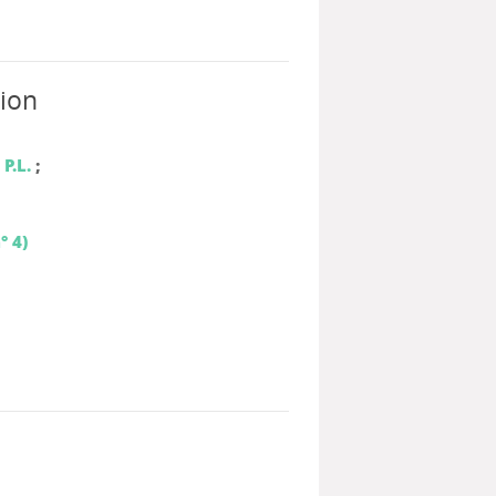
ion
 P.L.
;
° 4)