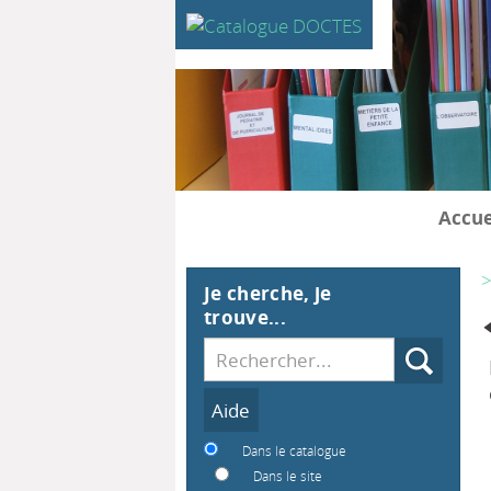
Accue
>
Je cherche, je
trouve...
Recherche
Dans le catalogue
Dans le site