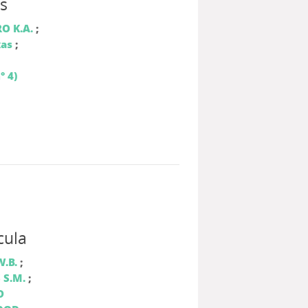
s
O K.A.
;
xas
;
° 4)
cula
.B.
;
 S.M.
;
D