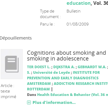
education
, Vol. 3
Type de
Bulletin
document :
Paru le :
01/08/2009
Dépouillements
Cognitions about smoking and 
smoking in adolescence
TER DOEST L.
;
DIJKSTRA A.
;
GEBHARDT W.A.
S.
;
Université de Leyde
;
INSTITUTE FOR
PREVENTION AND EARLY DIAGNOSTICS
AMSTERDAM
;
ADDICTION RESEARCH INSTIT
Article :
|
ROTTERDAM
texte
Dans
Health Education & Behavior (Vol. 36 n
imprimé
Plus d'information...