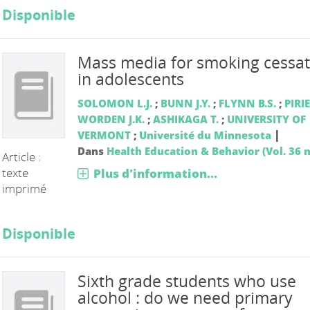
Disponible
Mass media for smoking cessat
in adolescents
SOLOMON L.J.
;
BUNN J.Y.
;
FLYNN B.S.
;
PIRIE
WORDEN J.K.
;
ASHIKAGA T.
;
UNIVERSITY OF
|
VERMONT
;
Université du Minnesota
Dans
Health Education & Behavior (Vol. 36 n
Article :
texte
Plus d'information...
imprimé
Disponible
Sixth grade students who use
alcohol : do we need primary