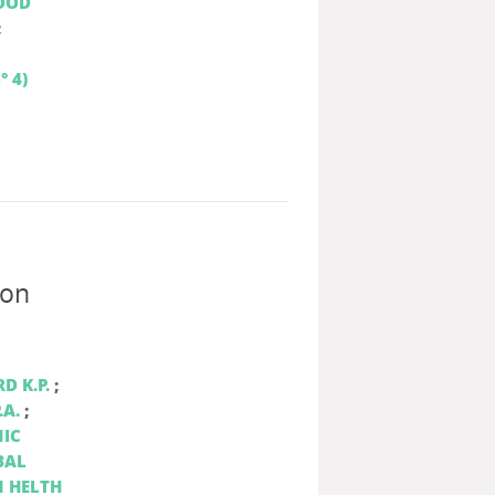
OOD
;
° 4)
ion
D K.P.
;
.A.
;
NIC
BAL
 HELTH