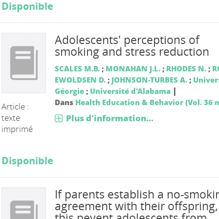
Disponible
Adolescents' perceptions of
smoking and stress reduction
SCALES M.B.
;
MONAHAN J.L.
;
RHODES N.
;
R
EWOLDSEN D.
;
JOHNSON-TURBES A.
;
Univer
|
Géorgie
;
Université d'Alabama
Dans
Health Education & Behavior (Vol. 36 n
Article :
texte
Plus d'information...
imprimé
Disponible
If parents establish a no-smoki
agreement with their offspring
this pevent adolescents from