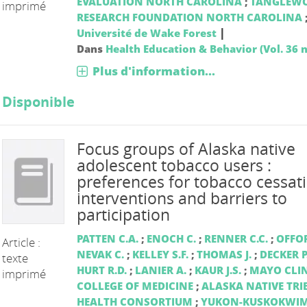
EVALUATION NORTH CAROLINA
;
TANGLEW
imprimé
RESEARCH FOUNDATION NORTH CAROLINA
|
Université de Wake Forest
Dans
Health Education & Behavior (Vol. 36 n
Plus d'information...
Disponible
Focus groups of Alaska native
adolescent tobacco users :
preferences for tobacco cessat
interventions and barriers to
participation
PATTEN C.A.
;
ENOCH C.
;
RENNER C.C.
;
OFFOR
Article :
NEVAK C.
;
KELLEY S.F.
;
THOMAS J.
;
DECKER P
texte
HURT R.D.
;
LANIER A.
;
KAUR J.S.
;
MAYO CLI
imprimé
COLLEGE OF MEDICINE
;
ALASKA NATIVE TRI
HEALTH CONSORTIUM
;
YUKON-KUSKOKWIM