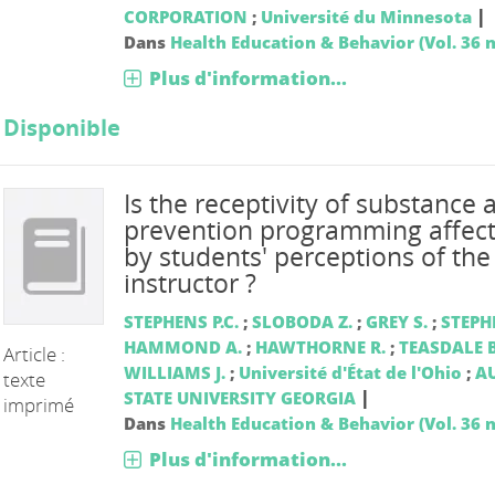
|
CORPORATION
;
Université du Minnesota
Dans
Health Education & Behavior (Vol. 36 n
Plus d'information...
Disponible
Is the receptivity of substance
prevention programming affec
by students' perceptions of the
instructor ?
STEPHENS P.C.
;
SLOBODA Z.
;
GREY S.
;
STEPH
HAMMOND A.
;
HAWTHORNE R.
;
TEASDALE B
Article :
WILLIAMS J.
;
Université d'État de l'Ohio
;
A
texte
|
STATE UNIVERSITY GEORGIA
imprimé
Dans
Health Education & Behavior (Vol. 36 n
Plus d'information...