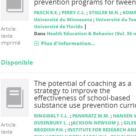
prevention programs for tween
PASCH K.E.
;
PERRY C.L.
;
STIGLER M.H.
;
KOMR
Université du Minnesota
;
Université du Te
|
Université de Floride
Article :
Dans
Health Education & Behavior (Vol. 36 n
texte
imprimé
Plus d'information...
Disponible
The potential of coaching as a
strategy to improve the
effectiveness of school-based
substance use prevention curri
RINGWALT C.L.
;
PANKRATZ M.M.
;
HANSEN W
DUSENBURY L.
;
JACKSON-NEWSOM J.
;
GILES
Article :
BRODISH P.H.
;
INSTITUTE FOR RESEARCH AN
texte