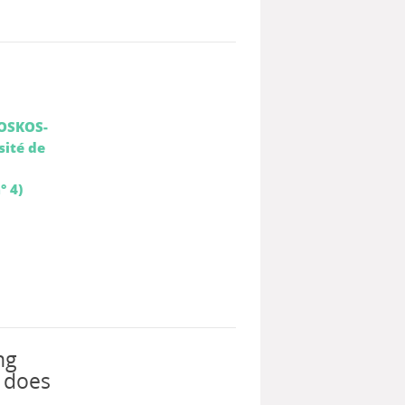
OSKOS-
sité de
° 4)
ng
, does