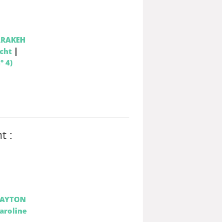
RAKEH
|
echt
° 4)
t :
LAYTON
aroline