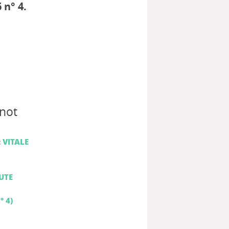
6 n° 4.
not
;
VITALE
UTE
° 4)