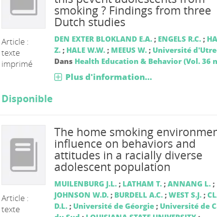
smoking ? Findings from three
Dutch studies
DEN EXTER BLOKLAND E.A.
;
ENGELS R.C.
;
HA
Article :
Z.
;
HALE W.W.
;
MEEUS W.
;
Université d'Utr
texte
Dans
Health Education & Behavior (Vol. 36 n
imprimé
Plus d'information...
Disponible
The home smoking environmen
influence on behaviors and
attitudes in a racially diverse
adolescent population
MUILENBURG J.L.
;
LATHAM T.
;
ANNANG L.
;
JOHNSON W.D.
;
BURDELL A.C.
;
WEST S.J.
;
C
Article :
D.L.
;
Université de Géorgie
;
Université de C
texte
du Sud
;
LOUISIANA STATE UNIVERSITY
;