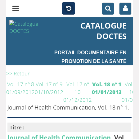
CATALOGUE
DOCTES
PORTAIL DOCUMENTAIRE EN
PROMOTION DE LA SANTÉ
>> Retour
Vol. 17 n° 8
Vol. 17 n° 9
Vol. 17 n°
Vol. 18 n° 1
Vol. 1
01/09/2012
01/10/2012
10
01/01/2013
10-
01/12/2012
01/01/
Journal of Health Communication, Vol. 18 n° 1.
Titre :
Journal of Health Communication
, Vol.