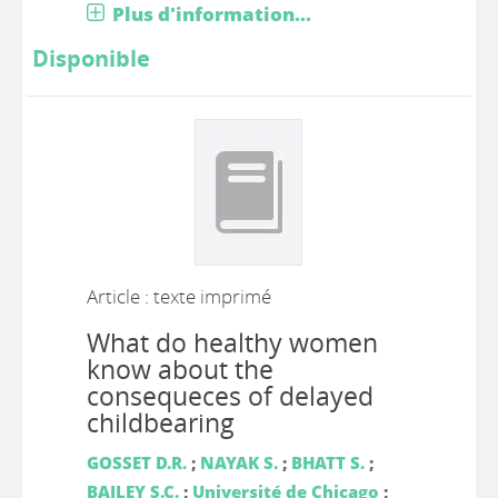
Plus d'information...
Disponible
Article : texte imprimé
What do healthy women
know about the
consequeces of delayed
childbearing
GOSSET D.R.
;
NAYAK S.
;
BHATT S.
;
BAILEY S.C.
;
Université de Chicago
;