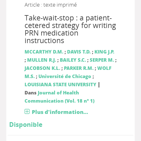
Article : texte imprimé
Take-wait-stop : a patient-
cetered strategy for writing
PRN medication
instructions
MCCARTHY D.M.
;
DAVIS T.D.
;
KING J.P.
;
MULLEN R.J.
;
BAILEY S.C.
;
SERPER M.
;
JACOBSON K.L.
;
PARKER R.M.
;
WOLF
M.S.
;
Université de Chicago
;
|
LOUISIANA STATE UNIVERSITY
Dans
Journal of Health
Communication (Vol. 18 n° 1)
Plus d'information...
Disponible