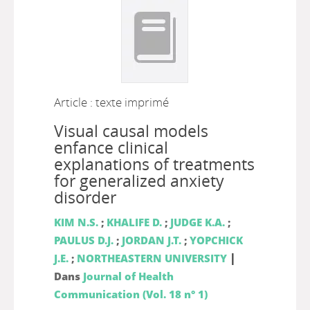
Article : texte imprimé
Visual causal models
enfance clinical
explanations of treatments
for generalized anxiety
disorder
KIM N.S.
;
KHALIFE D.
;
JUDGE K.A.
;
PAULUS D.J.
;
JORDAN J.T.
;
YOPCHICK
|
J.E.
;
NORTHEASTERN UNIVERSITY
Dans
Journal of Health
Communication (Vol. 18 n° 1)