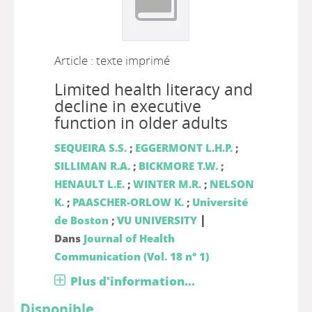
Article : texte imprimé
Limited health literacy and
decline in executive
function in older adults
SEQUEIRA S.S.
;
EGGERMONT L.H.P.
;
SILLIMAN R.A.
;
BICKMORE T.W.
;
HENAULT L.E.
;
WINTER M.R.
;
NELSON
K.
;
PAASCHER-ORLOW K.
;
Université
|
de Boston
;
VU UNIVERSITY
Dans
Journal of Health
Communication (Vol. 18 n° 1)
Plus d'information...
Disponible