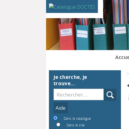
Accue
>
Je cherche, je
trouve...
Recherche
Dans le catalogue
Dans le site