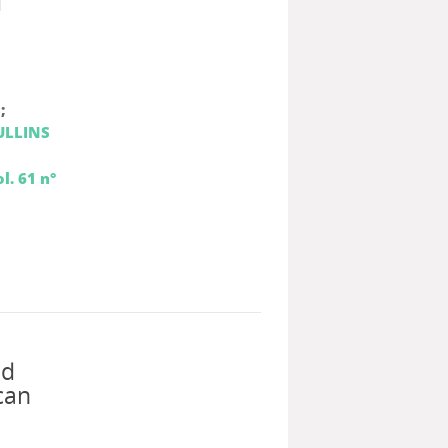
d
;
LLINS
l. 61 n°
nd
can