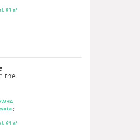
l. 61 n°
a
n the
EWHA
esota
;
l. 61 n°