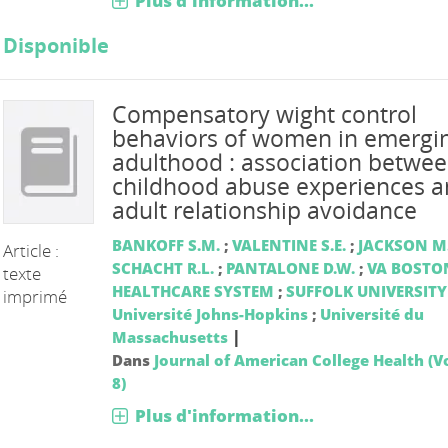
Plus d'information...
Disponible
Compensatory wight control
behaviors of women in emergi
adulthood : association betwe
childhood abuse experiences 
adult relationship avoidance
BANKOFF S.M.
;
VALENTINE S.E.
;
JACKSON M.
Article :
SCHACHT R.L.
;
PANTALONE D.W.
;
VA BOSTO
texte
HEALTHCARE SYSTEM
;
SUFFOLK UNIVERSITY
imprimé
Université Johns-Hopkins
;
Université du
|
Massachusetts
Dans
Journal of American College Health (Vo
8)
Plus d'information...