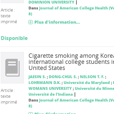
|
DOMINION UNIVERSITY
Dans
Journal of American College Health (Vo
Article :
8)
texte
imprimé
Plus d'information...
Disponible
Cigarette smoking among Kore
international college students i
United States
JAESIN S.
;
DONG-CHUL S.
;
NELSON T. F.
;
LOHRMANN D.K.
;
Université du Maryland
;
WOMANS UNIVERSITY
;
Université du Minn
Article :
|
Université de l'Indiana
texte
Dans
Journal of American College Health (Vo
imprimé
8)