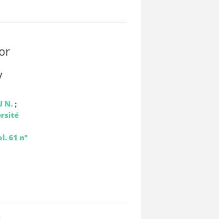
or
e
y
 N.
;
rsité
l. 61 n°