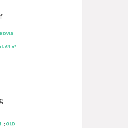
f
KOVIA
l. 61 n°
g
N.
;
OLD