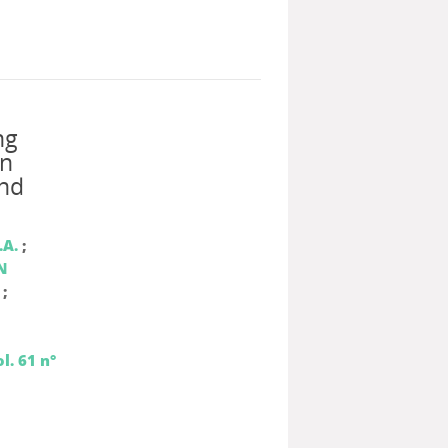
ng
en
and
A.
;
N
;
l. 61 n°