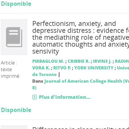
Disponible
Perfectionism, anxiety, and
depressive distress : evidence f
the mediathing role of negativ
automatic thoughts and anxiet
sensivity
PIRBAGLOU M.
;
CRIBBIE R.
;
IRVINE J.
;
RADHU
Article :
VORA K.
;
RITVO P.
;
YORK UNIVERSITY
;
Unive
texte
|
de Toronto
imprimé
Dans
Journal of American College Health (Vo
8)
Plus d'information...
Disponible