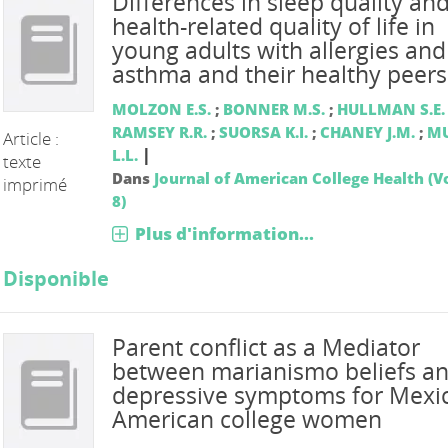
Differences in sleep quality an
health-related quality of life in
young adults with allergies and
asthma and their healthy peers
MOLZON E.S.
;
BONNER M.S.
;
HULLMAN S.E.
RAMSEY R.R.
;
SUORSA K.I.
;
CHANEY J.M.
;
MU
Article :
|
L.L.
texte
Dans
Journal of American College Health (Vo
imprimé
8)
Plus d'information...
Disponible
Parent conflict as a Mediator
between marianismo beliefs a
depressive symptoms for Mexi
American college women