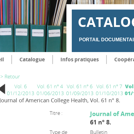
CATALO
PORTAIL DOCUMENTAI
il
Catalogue
Infos pratiques
Coopér
> Retour
Vol. 6
Vol. 61 n° 4
Vol. 61 n° 6
Vol. 61 n° 7
Vol
01/12/2013
01/06/2013
01/09/2013
01/10/2013
01/
Journal of American College Health, Vol. 61 n° 8.
Titre :
Journal of Ame
61 n° 8.
Type de
Bulletin