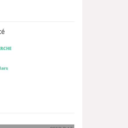
té
ERCHE
Mars