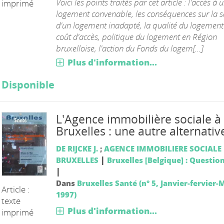
Voici les points traités par cet article : l'accès à 
imprimé
logement convenable, les conséquences sur la s
d'un logement inadapté, la qualité du logement 
coût d'accès, politique du logement en Région
bruxelloise, l'action du Fonds du logem[...]
Plus d'information...
Disponible
L'Agence immobilière sociale à
Bruxelles : une autre alternativ
DE RIJCKE J.
;
AGENCE IMMOBILIERE SOCIALE
|
BRUXELLES
Bruxelles [Belgique] : Questio
|
Dans
Bruxelles Santé (n° 5, Janvier-fervier-
Article :
1997)
texte
Plus d'information...
imprimé