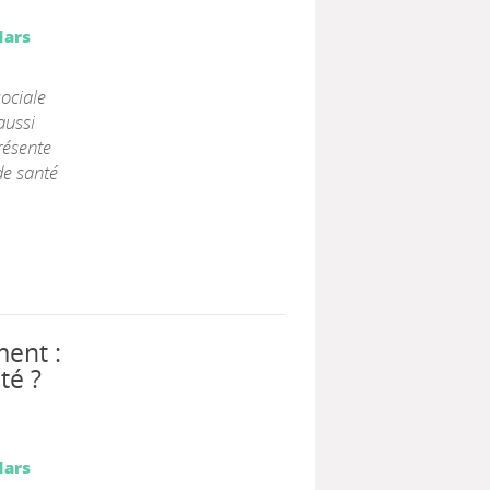
Mars
sociale
aussi
présente
 de santé
ent :
té ?
Mars