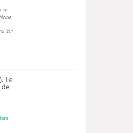
e en
écide
ns leur
). Le
 de
Mars