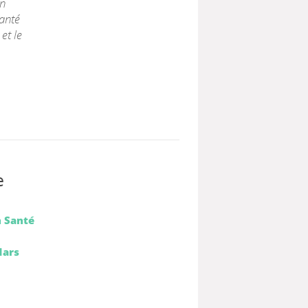
un
anté
et le
e
n Santé
Mars