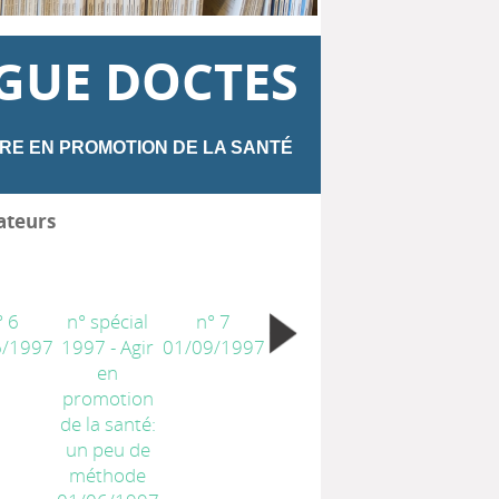
GUE DOCTES
RE EN PROMOTION DE LA SANTÉ
ateurs
° 6
n° spécial
n° 7
6/1997
1997 - Agir
01/09/1997
en
promotion
de la santé:
un peu de
méthode