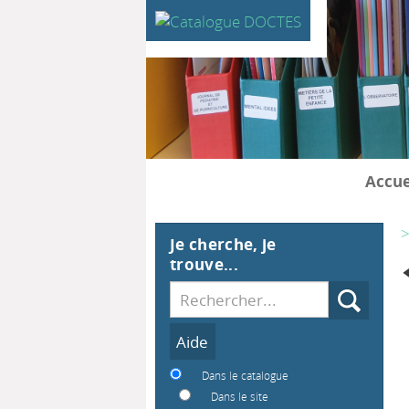
Accue
>
Je cherche, je
trouve...
Recherche
Dans le catalogue
Dans le site