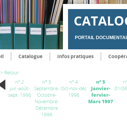
CATALO
PORTAIL DOCUMENTAI
il
Catalogue
Infos pratiques
Coopér
> Retour
n° 2
n° 3
n° 4
n° 5
n
juil.-août-
Septembre-
Oct-nov-déc
Janvier-
01/0
sept. 1996
Octobre-
1996
fervier-
Novembre-
Mars 1997
Décembre
1996