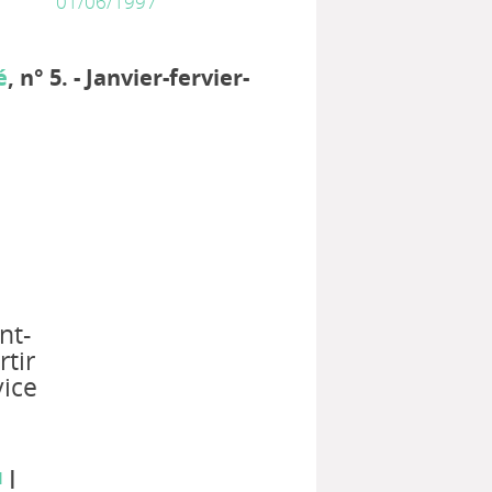
01/06/1997
é
, n° 5. - Janvier-fervier-
nt-
rtir
vice
|
N