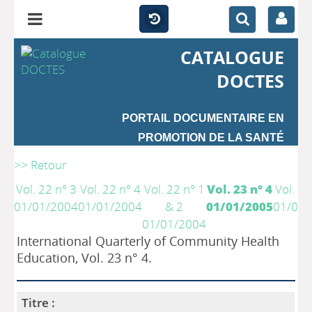
CATALOGUE
DOCTES
PORTAIL DOCUMENTAIRE EN
PROMOTION DE LA SANTÉ
>> Retour
Vol. 22 n° 3
Vol. 22 n° 4
Vol. 22 n° 1
Vol. 23 n° 4
Vol. 23
01/01/2004
01/01/2004
& 2
01/01/2005
01/01/
01/01/2004
International Quarterly of Community Health
Education, Vol. 23 n° 4.
Titre :