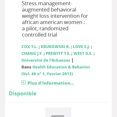
Stress management-
augmented behavioral
weight loss intervention for
african american women :
a pilot, randomized
controlled trial
COX T.L.
;
KRUKOWSKI R.
;
LOVE S.J.
;
CHANG J.Y.
;
PREWITT T.E.
;
WEST D.S.
;
|
Université de l'Arkansas
Dans
Health Education & Behavior
(Vol. 40 n° 1, Fevrier 2013)
Plus d'information...
Disponible