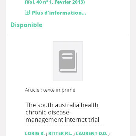
(Vol. 40 n° 1, Fevrier 2013)
Plus d'information...
Disponible
Article : texte imprimé
The south australia health
chronic disease-
management internet trial
LORIG K.
;
RITTER P.L.
;
LAURENT D.D.
;