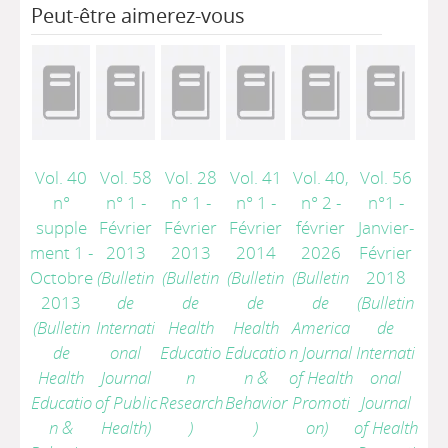
Peut-être aimerez-vous
Vol. 40
Vol. 58
Vol. 28
Vol. 41
Vol. 40,
Vol. 56
n°
n° 1 -
n° 1 -
n° 1 -
n° 2 -
n°1 -
supple
Février
Février
Février
février
Janvier-
ment 1 -
2013
2013
2014
2026
Février
Octobre
(Bulletin
(Bulletin
(Bulletin
(Bulletin
2018
2013
de
de
de
de
(Bulletin
(Bulletin
Internati
Health
Health
America
de
de
onal
Educatio
Educatio
n Journal
Internati
Health
Journal
n
n &
of Health
onal
Educatio
of Public
Research
Behavior
Promoti
Journal
n &
Health)
)
)
on)
of Health