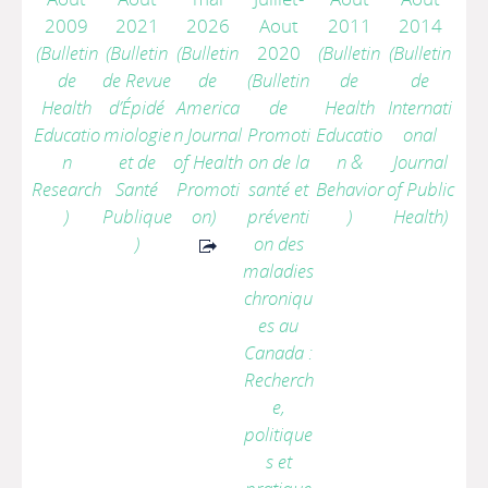
2009
2021
2026
Aout
2011
2014
(Bulletin
(Bulletin
(Bulletin
2020
(Bulletin
(Bulletin
de
de Revue
de
(Bulletin
de
de
Health
d’Épidé
America
de
Health
Internati
Educatio
miologie
n Journal
Promoti
Educatio
onal
n
et de
of Health
on de la
n &
Journal
Research
Santé
Promoti
santé et
Behavior
of Public
)
Publique
on)
préventi
)
Health)
)
on des
maladies
chroniqu
es au
Canada :
Recherch
e,
politique
s et