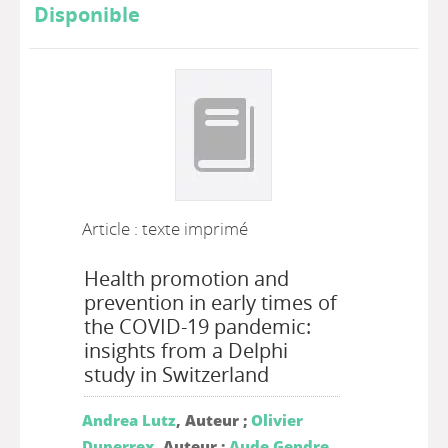
Disponible
Article : texte imprimé
Health promotion and
prevention in early times of
the COVID-19 pandemic:
insights from a Delphi
study in Switzerland
Andrea Lutz
, Auteur ;
Olivier
Duperrex
, Auteur ;
Aude Gendre
,