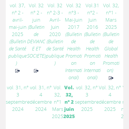
vol. 37,
Vol. 32
Vol. 32
Vol. 32
Vol.31
Vol. 32,
n° 2 -
n° 2 -
n° 2-3 -
n°3 -
n°2 -
n°1 -
avril-
juin
Avril-
Mai-Juin
Juin
Mars
mai-juin
(Bulletin
Juin
2017
2016
2025
2025
de
2020
(Bulletin
(Bulletin
(Bulletin
(Bulletin
DEVIANC
(Bulletin
de
de
de
de Santé
E ET
de Santé
Health
Health
Global
publique
SOCIETE)
publique
Promoti
Promoti
Health
)
)
on
on
Promoti
Internati
Internati
on)
onal)
onal)
vol. 31, n°
vol. 31, n°
Vol.
Vol.
vol. 32, n°
Vol. 32, n°
Vol
3
4
32,
32,
3
4
33
septembre
décembre
n°1
n° 2
septembre
décembre
n° 
2024
2024
Mars
juin
2025
2025
ma
2025
2025
20