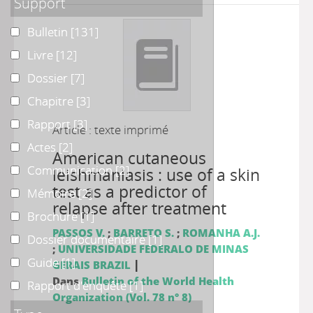
Support
Bulletin
Bulletin
[131]
Livre
Livre
[12]
Dossier
Dossier
[7]
Chapitre
Chapitre
[3]
Rapport
Rapport
[3]
Article : texte imprimé
Actes
Actes
[2]
American cutaneous
Communication
Communication
[2]
leishmaniasis : use of a skin
test as a predictor of
Mémoire
Mémoire
[2]
relapse after treatment
Brochure
Brochure
[1]
PASSOS V.
;
BARRETO S.
;
ROMANHA A.J.
Dossier documentaire
Dossier documentaire
[1]
;
UNIVERSIDADE FEDERALO DE MINAS
Guide
Guide
[1]
|
GERAIS BRAZIL
Dans
Bulletin of the World Health
Rapport d'enquête
Rapport d'enquête
[1]
Organization (Vol. 78 n° 8)