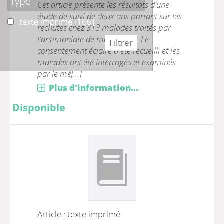
Type
Cet article présente les résultats d'une
étude de suivi de deux ans portant sur les
texte imprimé
texte imprimé
[166]
rechutes chez 318 malades traités par
l'antimoniate de méglumine. Le
consentement éclairé a été recueilli et les
malades ont été interrogés et examinés
par le mê[...]
Plus d'information...
Disponible
Article : texte imprimé