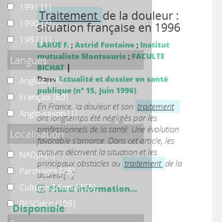
1991
1991
[1]
Traitement
de la douleur :
1990
1990
[2]
situation française en 1996
1987
1987
[1]
LARUE F.
;
Astrid Fontaine
;
Institut
mutualiste Montsouris
;
FACULTE
Langues
|
BICHAT
Dans
Actualité et dossier en santé
Anglais
Anglais
[79]
publique (n° 15, Juin 1996)
Français
Français
[60]
En France, la douleur et son
traitement
Anglo-saxon
Anglo-saxon
[1]
ont longtemps été négligés par les
professionnels de la santé. Une évolution
Localisation
favorable s'amorce. Dans cet article, les
auteurs décrivent la situation et les
NADJA
NADJA
[1]
principaux obstacles au
traitement
de la
Parthages
Parthages
[28]
douleur[...]
Cultures&Santé
Cultures&Santé
[35]
Plus d'information...
RESOdoc
RESOdoc
[108]
Disponible