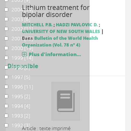
Lithium treatment for
2004
2004
[14]
bipolar disorder
2003
2003
[6]
MITCHELL P.B.
;
HADZI PAVLOVIC D.
;
2002
2002
[11]
|
UNIVERSITY OF NEW SOUTH WALES
2001
2001
Dans
[13]
Bulletin of the World Health
Organization (Vol. 78 n° 4)
2000
2000
[19]
Plus d'information...
1999
1999
[14]
Disponible
1998
1998
[2]
1997
1997
[5]
1996
1996
[11]
1995
1995
[2]
1994
1994
[4]
1993
1993
[2]
1992
1992
[3]
Article : texte imprimé