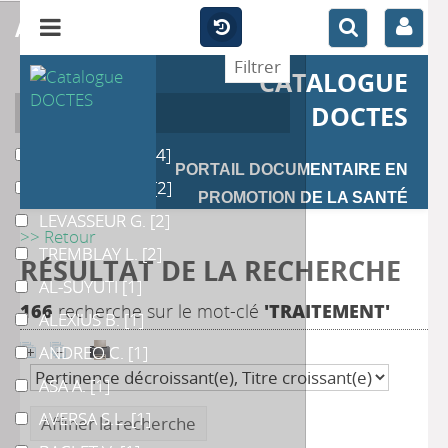
affiner
CATALOGUE
Auteur
DOCTES
DE CLERCK M.
DE CLERCK M.
[4]
PORTAIL DOCUMENTAIRE EN
BERTHELIER S.
BERTHELIER S.
[2]
PROMOTION DE LA SANTÉ
LEVASSEUR G.
LEVASSEUR G.
[2]
>> Retour
TREMBLAY L.
TREMBLAY L.
[2]
RÉSULTAT DE LA RECHERCHE
AL-SUYUTI
AL-SUYUTI
[1]
166
recherche sur le mot-clé
'TRAITEMENT'
ALEXIUS B.
ALEXIUS B.
[1]
ANDREO C.
ANDREO C.
[1]
ASA A.
ASA A.
[1]
AVERSA S.L.
AVERSA S.L.
[1]
Affiner la recherche