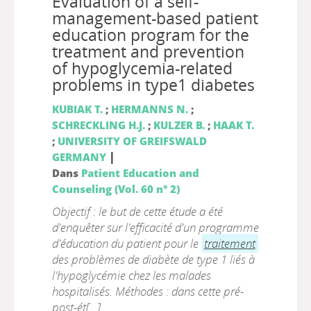
Evaluation of a self-
management-based patient
education program for the
treatment and prevention
of hypoglycemia-related
problems in type1 diabetes
KUBIAK T.
;
HERMANNS N.
;
SCHRECKLING H.J.
;
KULZER B.
;
HAAK T.
;
UNIVERSITY OF GREIFSWALD
|
GERMANY
Dans
Patient Education and
Counseling (Vol. 60 n° 2)
Objectif : le but de cette étude a été
d'enquêter sur l'efficacité d'un programme
d'éducation du patient pour le
traitement
des problèmes de diabète de type 1 liés à
l'hypoglycémie chez les malades
hospitalisés. Méthodes : dans cette pré-
post-ét[...]