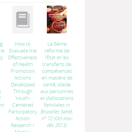
g
How to
La 6ème
he
Evaluate the
réforme de
dy
Effectiveness
l’Etat et les
of Health
transferts de
Promotion
compétences
Actions
en matière de
Developed
santé, d’aide
n
Through
aux personnes
/
Youth-
et d’allocations
nn
Centered
familiales
in
Participatory
Bruxelles Santé,
Action
n° 72 (Oct-nov-
Research
/
déc 2013)
Manou