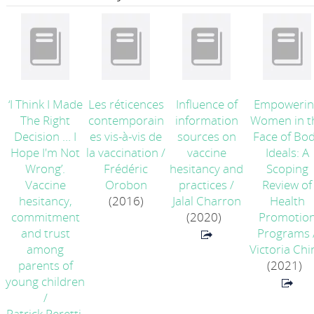
‘I Think I Made
Les réticences
Influence of
Empowerin
The Right
contemporain
information
Women in t
Decision … I
es vis-à-vis de
sources on
Face of Bo
Hope I'm Not
la vaccination
/
vaccine
Ideals: A
Wrong’.
Frédéric
hesitancy and
Scoping
Vaccine
Orobon
practices
/
Review of
hesitancy,
(2016)
Jalal Charron
Health
commitment
(2020)
Promotio
and trust
Programs
among
Victoria Chi
parents of
(2021)
young children
/
Patrick Peretti-