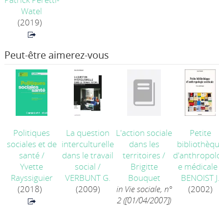
Watel
(2019)
Peut-être aimerez-vous
Politiques
La question
L'action sociale
Petite
sociales et de
interculturelle
dans les
bibliothèq
santé
/
dans le travail
territoires
/
d'anthropol
Yvette
social
/
Brigitte
e médicale
Rayssiguier
VERBUNT G.
Bouquet
BENOIST J
(2018)
(2009)
in Vie sociale, n°
(2002)
2 ([01/04/2007])