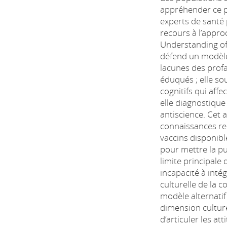
appréhender ce p
experts de santé
recours à l’appro
Understanding of
défend un modèle 
lacunes des prof
éduqués ; elle sou
cognitifs qui affe
elle diagnostiqu
antiscience. Cet a
connaissances rel
vaccins disponibl
pour mettre la pu
limite principale
incapacité à inté
culturelle de la co
modèle alternatif
dimension culture
d’articuler les at