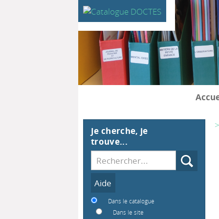
Accue
>
Je cherche, je
trouve...
Recherche
Dans le catalogue
Dans le site