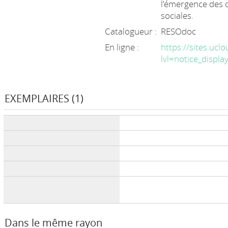
l’émergence des c
sociales.
Catalogueur :
RESOdoc
En ligne :
https://sites.ucl
lvl=notice_disp
EXEMPLAIRES (1)
Liste des exemplaires
Dans le même rayon