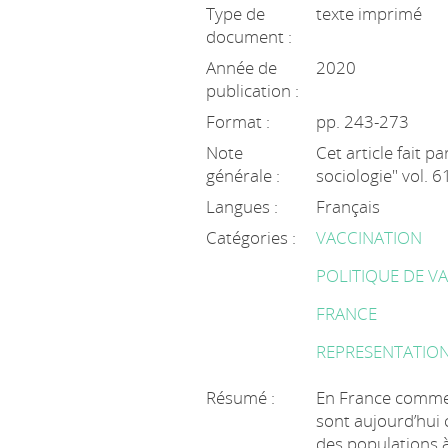
Type de
texte imprimé
document :
Année de
2020
publication :
Format :
pp. 243-273
Note
Cet article fait p
générale :
sociologie" vol. 6
Langues :
Français
Catégories :
VACCINATION
POLITIQUE DE V
FRANCE
REPRESENTATIO
Résumé :
En France comme a
sont aujourd’hui 
des populations à