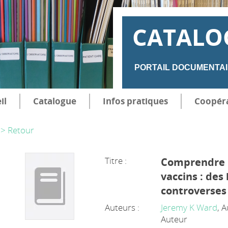
CATALO
PORTAIL DOCUMENTAI
il
Catalogue
Infos pratiques
Coopér
> Retour
Titre :
Comprendre l
vaccins : des
controverses
Auteurs :
Jeremy K Ward
, 
Auteur