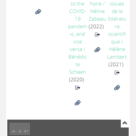
to the
hone
/
issues
COVID-
Héline
de la
19
Zabeau
littératu
pandem
(2022)
re
ic, and
scientifi
vice
que
/
versa
/
Hélène
Bénédic
Lambert
te
(2021)
Scheen
(2020)
A-
A
A+