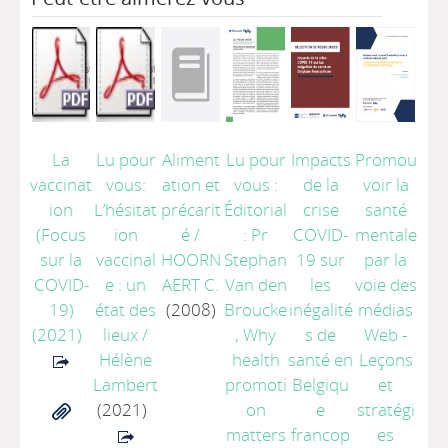
La
Lu pour
Aliment
Lu pour
Impacts
Promou
vaccinat
vous:
ation et
vous :
de la
voir la
ion
L’hésitat
précarit
Éditorial
crise
santé
(Focus
ion
é
/
: Pr
COVID-
mentale
sur la
vaccinal
HOORN
Stephan
19 sur
par la
COVID-
e : un
AERT C.
Van den
les
voie des
19)
état des
(2008)
Broucke
inégalité
médias
(2021)
lieux
/
, Why
s de
Web -
Hélène
health
santé en
Leçons
Lambert
promoti
Belgiqu
et
(2021)
on
e
stratégi
matters
francop
es