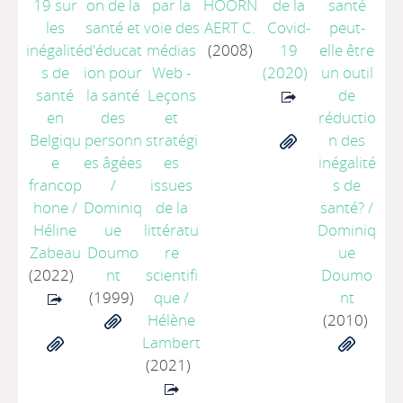
19 sur
on de la
par la
HOORN
de la
santé
les
santé et
voie des
AERT C.
Covid-
peut-
inégalité
d'éducat
médias
(2008)
19
elle être
s de
ion pour
Web -
(2020)
un outil
santé
la santé
Leçons
de
en
des
et
réductio
Belgiqu
personn
stratégi
n des
e
es âgées
es
inégalité
francop
/
issues
s de
hone
/
Dominiq
de la
santé?
/
Héline
ue
littératu
Dominiq
Zabeau
Doumo
re
ue
(2022)
nt
scientifi
Doumo
(1999)
que
/
nt
Hélène
(2010)
Lambert
(2021)