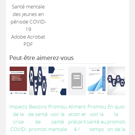
Santé mentale
des jeunes en
période COVID-
19
Adobe Acrobat
PDF
Peut-être aimerez-vous
Impacts
Besoins
Promou
Aliment
Promou
En quoi
de la
de santé
voir la
ation et
voir la
la
crise
de
santé
précarit
santé au
promoti
COVID-
promoti
mentale
é
/
temps
on de la