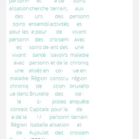
personn
et
e de
soins
alisation
cherche
terrain,
aux
des
urs
des
personn
soins
ensembl
activités
es
pour les
e pour
de
vivant
personn
des
croisem
avec
es
soins de
ent des
une
vivant
santé
savoirs
maladie
avec
personn
et de la
chroniq
une
alisés en
co-
ue en
maladie
Région
constru
région
chroniq
de
ction
bruxello
ue dans
Bruxelle
des
ise :
le
s-
pistes
enquête
context
Capitale
pour la
de
e de la
!
/
personn
terrain
Région
Isabelle
alisation
et
de
Aujoulat
des
croisem