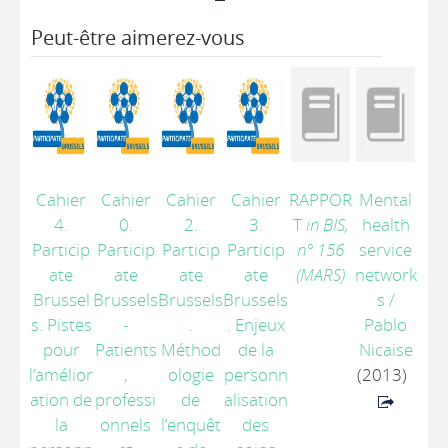
Peut-être aimerez-vous
Cahier
Cahier
Cahier
Cahier
RAPPOR
Mental
4.
0.
2.
3.
T
in BIS,
health
Particip
Particip
Particip
Particip
n° 156
service
ate
ate
ate
ate
(MARS)
network
Brussel
Brussels
Brussels
Brussels
s
/
s. Pistes
-
.
. Enjeux
Pablo
pour
Patients
Méthod
de la
Nicaise
l’amélior
,
ologie
personn
(2013)
ation de
professi
de
alisation
la
onnels
l’enquêt
des