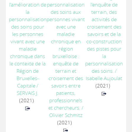
l’amélioration de
personnalisation
l’enquête de
la
des soins aux
terrain, des
personnalisation
personnes vivant
activités de
des soins pour
avec une
croisement des
les personnes
maladie
savoirs et de la
vivant avec une
chronique en
co-construction
maladie
région
des pistes pour
chronique dans
bruxelloise :
la
le contexte de la
enquête de
personnalisation
Région de
terrain et
des soins.
/
Bruxelles-
croisement des
Isabelle Aujoulat
Capitale
/
savoirs entre
(2021)
SERVAIS J.
patients,
(2021)
professionnels
et chercheurs.
/
Olivier Schmitz
(2021)