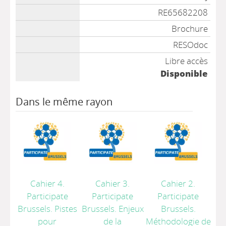
RE65682208
Brochure
RESOdoc
Libre accès
Disponible
Dans le même rayon
Cahier 4.
Cahier 3.
Cahier 2.
Participate
Participate
Participate
Brussels. Pistes
Brussels. Enjeux
Brussels.
pour
de la
Méthodologie de