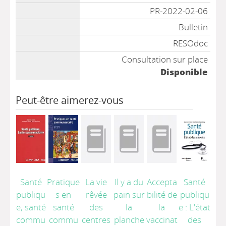
PR-2022-02-06
Bulletin
RESOdoc
Consultation sur place
Disponible
Peut-être aimerez-vous
Santé
Pratique
La vie
Il y a du
Accepta
Santé
publiqu
s en
rêvée
pain sur
bilité de
publiqu
e, santé
santé
des
la
la
e : L'état
commu
commu
centres
planche
vaccinat
des