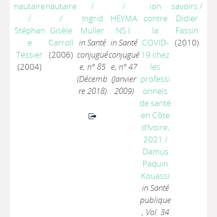
nautaire
nautaire
/
/
ion
savoirs
/
/
/
Ingrid
HEYMA
contre
Didier
Stéphan
Gisèle
Muller
NS I.
la
Fassin
e
Carroll
in Santé
in Santé
COVID-
(2010)
Tessier
(2006)
conjugué
conjugué
19 chez
(2004)
e, n° 85
e, n° 47
les
(Décemb
(Janvier
professi
re 2018)
2009)
onnels
de santé
en Côte
d’Ivoire,
2021
/
Damus
Paquin
Kouassi
in Santé
publique
, Vol. 34