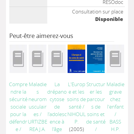
RESOdoc
Consultation sur place
Disponible
Peut-être aimerez-vous
Compre
Maladie
La
L'Europ
Structur
Maladie
ndre la
s
drépano
e et les
er les
grave
sécurité
neurom
cytose
soins de
parcour
chez
sociale
usculair
de
santé
/
s de
l'enfant
pour la
es
/
l’adolesc
NIHOUL
soins et
/
défendr
URTIZBE
ence à
P.
de santé
BASS
e
/
REA J.A.
l’âge
(2005)
/
H.P.