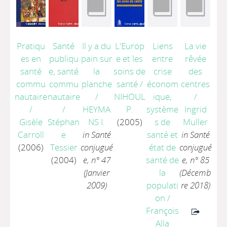
Pratiqu
Santé
Il y a du
L'Europ
Liens
La vie
es en
publiqu
pain sur
e et les
entre
rêvée
santé
e, santé
la
soins de
crise
des
commu
commu
planche
santé
/
économ
centres
nautaire
nautaire
/
NIHOUL
ique,
/
/
/
HEYMA
P.
système
Ingrid
Gisèle
Stéphan
NS I.
(2005)
s de
Muller
Carroll
e
in Santé
santé et
in Santé
(2006)
Tessier
conjugué
état de
conjugué
(2004)
e, n° 47
santé de
e, n° 85
(Janvier
la
(Décemb
2009)
populati
re 2018)
on
/
François
Alla