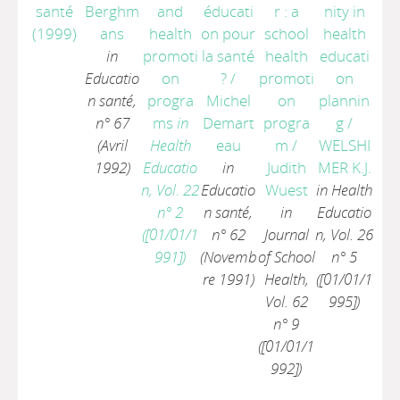
santé
Berghm
and
éducati
r : a
nity in
(1999)
ans
health
on pour
school
health
in
promoti
la santé
health
educati
Educatio
on
?
/
promoti
on
n santé,
progra
Michel
on
plannin
n° 67
ms
in
Demart
progra
g
/
(Avril
Health
eau
m
/
WELSHI
1992)
Educatio
in
Judith
MER K.J.
n, Vol. 22
Educatio
Wuest
in Health
n° 2
n santé,
in
Educatio
([01/01/1
n° 62
Journal
n, Vol. 26
991])
(Novemb
of School
n° 5
re 1991)
Health,
([01/01/1
Vol. 62
995])
n° 9
([01/01/1
992])