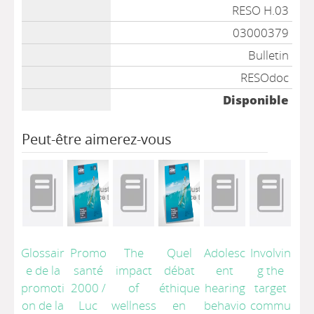
Liste des exemplaires
RESO H.03
03000379
Bulletin
RESOdoc
Disponible
Peut-être aimerez-vous
Glossair
Promo
The
Quel
Adolesc
Involvin
e de la
santé
impact
débat
ent
g the
promoti
2000
/
of
éthique
hearing
target
on de la
Luc
wellness
en
behavio
commu