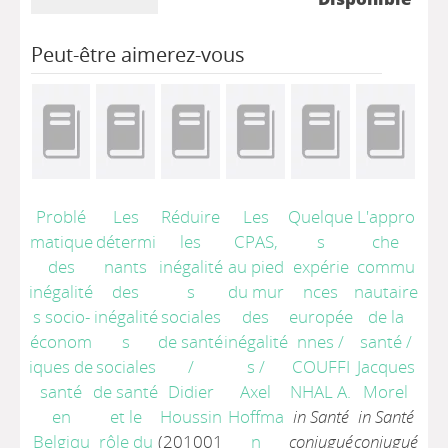
Peut-être aimerez-vous
Problé
Les
Réduire
Les
Quelque
L'appro
matique
détermi
les
CPAS,
s
che
des
nants
inégalité
au pied
expérie
commu
inégalité
des
s
du mur
nces
nautaire
s socio-
inégalité
sociales
des
europée
de la
économ
s
de santé
inégalité
nnes
/
santé
/
iques de
sociales
/
s
/
COUFFI
Jacques
santé
de santé
Didier
Axel
NHAL A.
Morel
en
et le
Houssin
Hoffma
in Santé
in Santé
Belgiqu
rôle du
(201001
n
conjugué
conjugué