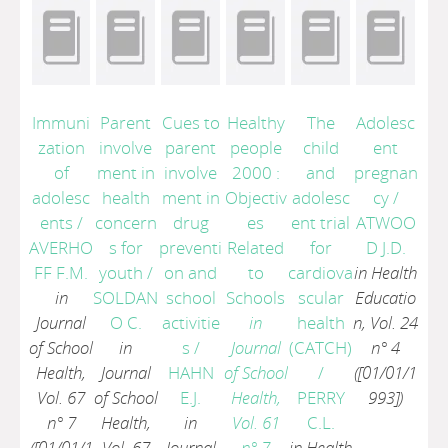
Immuni
Parent
Cues to
Healthy
The
Adolesc
zation
involve
parent
people
child
ent
of
ment in
involve
2000 :
and
pregnan
adolesc
health
ment in
Objectiv
adolesc
cy
/
ents
/
concern
drug
es
ent trial
ATWOO
AVERHO
s for
preventi
Related
for
D J.D.
FF F.M.
youth
/
on and
to
cardiova
in Health
in
SOLDAN
school
Schools
scular
Educatio
Journal
O C.
activitie
in
health
n, Vol. 24
of School
in
s
/
Journal
(CATCH)
n° 4
Health,
Journal
HAHN
of School
/
([01/01/1
Vol. 67
of School
E.J.
Health,
PERRY
993])
n° 7
Health,
in
Vol. 61
C.L.
([01/01/1
Vol. 67
Journal
n° 7
in Health