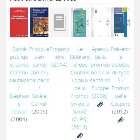
Santé
Pratique
Proposit
Le
Aperçu
Prévenir
publiqu
s en
ions
Référent
de la
le
e, santé
santé
(2014)
iel des
promoti
diabète
commu
commu
Centres
on de la
de type
nautaire
nautaire
Locaux
santé en
2
/
/
/
de la
Europe
Emman
Stéphan
Gisèle
Promoti
(2008)
uelle
e
Carroll
on de la
Caspers
Tessier
(2006)
Santé
(2012)
(2004)
(CLPS)
(2014)