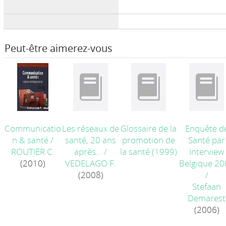
Peut-être aimerez-vous
Communicatio
Les réseaux de
Glossaire de la
Enquête d
n & santé
/
santé, 20 ans
promotion de
Santé par
ROUTIER C.
après...
/
la santé
(1999)
Interview
(2010)
VEDELAGO F.
Belgique 20
(2008)
/
Stefaan
Demarest
(2006)