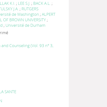
LAK K.I.
;
LEE S.J.
;
BACK A.L.
;
TULSKY J.A.
;
RUTGERS
versité de Washington
;
ALPERT
L OF BROWN UNIVERSITY
;
rd
;
Université de Durham
primé
 and Counseling (Vol. 93 n° 3,
LA SANTE
N