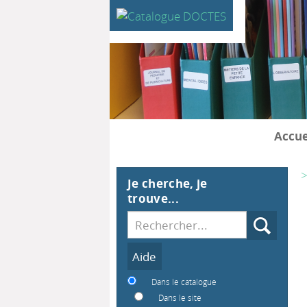
Accue
>
Je cherche, je
trouve...
Recherche
Dans le catalogue
Dans le site