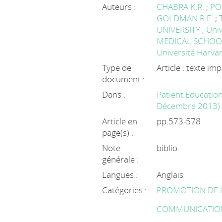
Auteurs :
CHABRA K.R.
;
POL
GOLDMAN R.E.
;
UNIVERSITY
;
Uni
MEDICAL SCHOO
Université Harva
Type de
Article : texte im
document :
Dans :
Patient Education
Décembre 2013)
Article en
pp.573-578
page(s) :
Note
biblio.
générale :
Langues :
Anglais
Catégories :
PROMOTION DE 
COMMUNICATIO