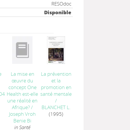
RESOdoc
Disponible
e
La mise en
La prévention
œuvre du
et la
concept One
promotion en
04
Health est-elle
santé mentale
une réalité en
/
Afrique?
/
BLANCHET L.
Joseph Vroh
(1995)
Benie Bi
in Santé