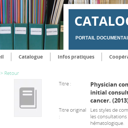
CATALO
PORTAIL DOCUMENTAI
il
Catalogue
Infos pratiques
Coopér
> Retour
Titre :
Physician co
initial consu
cancer. (2013
Titre original
Les styles de co
:
les consultations 
hématologique.