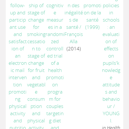
follow-
ship of
cognitiv
n des
promoti
policies
up and
stage of
e
inégalité
on de la
in
particip
change
measur
s de
santé
schools
ant use
for
es in a
santé
/
(1999)
: an
and
smoking
randomi
François
evaluati
satisfact
cessatio
zed
Alla
on of
ion of
n to
controll
(2014)
effects
an
stage of
ed trial
on
electron
change
of a
pupils'k
ic mail
for fruit
health
nowledg
interven
and
promoti
e
tion
vegetabl
on
attitude
promoti
e
progra
s and
ng
consum
m for
behavio
physical
ption
couples
ur
/
activity
and
targetin
YOUNG
and
physical
g diet
I.
nutritio
activity
and
in Health