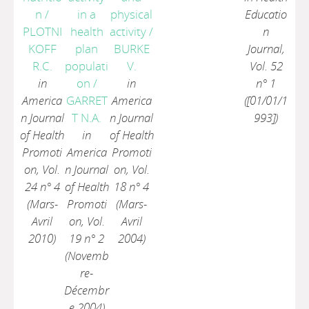
n
/
in a
physical
Educatio
PLOTNI
health
activity
/
n
KOFF
plan
BURKE
Journal,
R.C.
populati
V.
Vol. 52
in
on
/
in
n° 1
America
GARRET
America
([01/01/1
n Journal
T N.A.
n Journal
993])
of Health
in
of Health
Promoti
America
Promoti
on, Vol.
n Journal
on, Vol.
24 n° 4
of Health
18 n° 4
(Mars-
Promoti
(Mars-
Avril
on, Vol.
Avril
2010)
19 n° 2
2004)
(Novemb
re-
Décembr
e 2004)