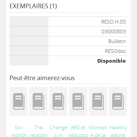
EXEMPLAIRES (1)
Liste des exemplaires
RESO H.05
03000803
Bulletin
RESOdoc
Disponible
Peut-être aimerez-vous
Six-
The
Change
ARS et
Glossair
Healthy
month
relation
s in
réductio
e de la
eating