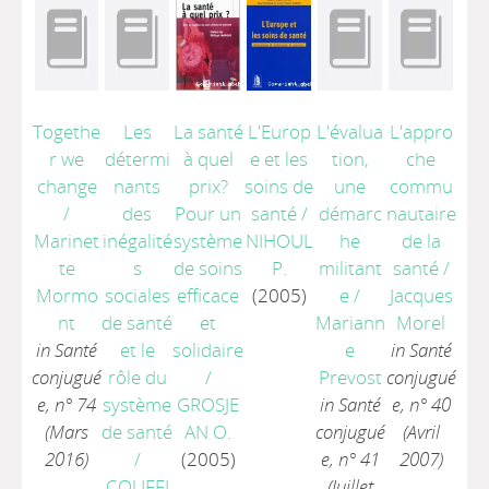
Togethe
Les
La santé
L'Europ
L'évalua
L'appro
r we
détermi
à quel
e et les
tion,
che
change
nants
prix?
soins de
une
commu
/
des
Pour un
santé
/
démarc
nautaire
Marinet
inégalité
système
NIHOUL
he
de la
te
s
de soins
P.
militant
santé
/
Mormo
sociales
efficace
(2005)
e
/
Jacques
nt
de santé
et
Mariann
Morel
in Santé
et le
solidaire
e
in Santé
conjugué
rôle du
/
Prevost
conjugué
e, n° 74
système
GROSJE
in Santé
e, n° 40
(Mars
de santé
AN O.
conjugué
(Avril
2016)
/
(2005)
e, n° 41
2007)
COUFFI
(Juillet