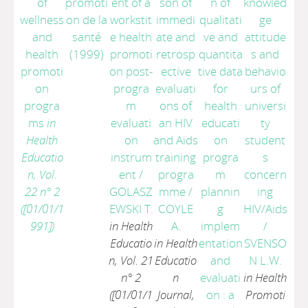
of
promoti
ent of a
son of
n of
knowled
wellness
on de la
workstit
immedi
qualitati
ge
and
santé
e health
ate and
ve and
attitude
health
(1999)
promoti
retrosp
quantita
s and
promoti
on post-
ective
tive data
behavio
on
progra
evaluati
for
urs of
progra
m
ons of
health
universi
ms
in
evaluati
an HIV
educati
ty
Health
on
and Aids
on
student
Educatio
instrum
training
progra
s
n, Vol.
ent
/
progra
m
concern
22 n° 2
GOLASZ
mme
/
plannin
ing
([01/01/1
EWSKI T.
COYLE
g
HIV/Aids
991])
in Health
A.
implem
/
Educatio
in Health
entation
SVENSO
n, Vol. 21
Educatio
and
N L.W.
n° 2
n
evaluati
in Health
([01/01/1
Journal,
on : a
Promoti