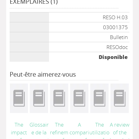
EXEMPLAIRES (1)
Liste des exemplaires
RESO H.03
03001375
Bulletin
RESOdoc
Disponible
Peut-être aimerez-vous
The
Glossair
The
A
The
A review
impact
e de la
refinem
compari
utilizatio
of the