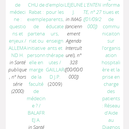
de
CHU de
d'emploi
LEJEUNE
L'ENTEN
informa
médeci
Rabat :
pour les
J.
TE, n° 27
tiues et
ne :
exemple
parents,
in IMAG
([01/09/2
de
questio
de
éducate
(ancienn
000])
commu
ns et
partena
urs,
ement
nicaiton
enjeux
/
riat ou
enseign
Agenda
sur
ALLEMA
initiative
ants et
Intercult
l'organis
ND H.
personn
thérape
urel), n°
ation
in Santé
elle en
utes
/
328
hospitali
publique
marge
GAILLAR
([00/00/0
ère et la
, n° hors
de la
D J.P.
000])
prise en
série
faculté
(2009)
charge
(2000)
de
des
médecin
patients
e ?
/
: Réseau
BALAFR
d'Aide
EJ A.
au
in Santé
Diagnos