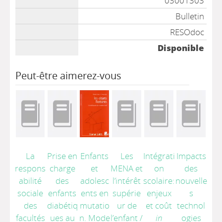
03001303
Bulletin
RESOdoc
Disponible
Peut-être aimerez-vous
La
Prise en
Enfants
Les
Intégrati
Impacts
respons
charge
et
MENA et
on
des
abilité
des
adolesc
l’intérêt
scolaire:
nouvelle
sociale
enfants
ents en
supérie
enjeux
s
des
diabétiq
mutatio
ur de
et coût
technol
facultés
ues au
n. Mode
l’enfant
/
in
ogies