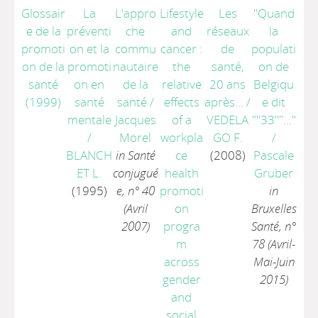
Glossair
La
L'appro
Lifestyle
Les
"Quand
e de la
préventi
che
and
réseaux
la
promoti
on et la
commu
cancer :
de
populati
on de la
promoti
nautaire
the
santé,
on de
santé
on en
de la
relative
20 ans
Belgiqu
(1999)
santé
santé
/
effects
après...
/
e dit
mentale
Jacques
of a
VEDELA
""33""..."
/
Morel
workpla
GO F.
/
BLANCH
in Santé
ce
(2008)
Pascale
ET L.
conjugué
health
Gruber
(1995)
e, n° 40
promoti
in
(Avril
on
Bruxelles
2007)
progra
Santé, n°
m
78 (Avril-
across
Mai-Juin
gender
2015)
and
social