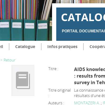
CATALO
PORTAIL DOCUMENTAI
il
Catalogue
Infos pratiques
Coopér
> Retour
Titre :
AIDS knowled
: results fro
survey in Teh
Titre original
La connaissance d
:
résultats d'une é
Auteurs :
MONTAZERI A.
;
I