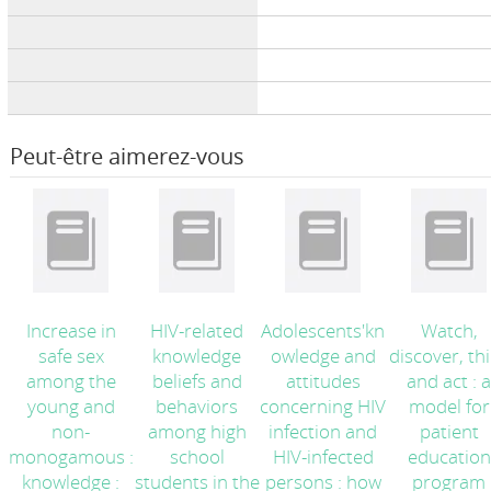
Peut-être aimerez-vous
Increase in
HIV-related
Adolescents'kn
Watch,
safe sex
knowledge
owledge and
discover, th
among the
beliefs and
attitudes
and act : 
young and
behaviors
concerning HIV
model for
non-
among high
infection and
patient
monogamous :
school
HIV-infected
education
knowledge :
students in the
persons : how
program