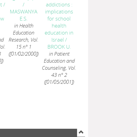
t
/
/
addictions :
MASWANYA
implications
ew
E.S.
for school
in Health
health
Education
education in
nd
Research, Vol.
Israel
/
ol.
15 n° 1
BROOK U.
3
([01/02/2000])
in Patient
])
Education and
Counseling, Vol.
43 n° 2
([01/05/2001])