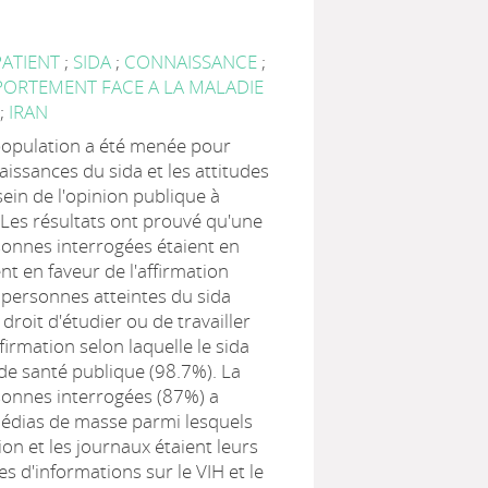
PATIENT
;
SIDA
;
CONNAISSANCE
;
ORTEMENT FACE A LA MALADIE
T
;
IRAN
population a été menée pour
aissances du sida et les attitudes
 sein de l'opinion publique à
 Les résultats ont prouvé qu'une
sonnes interrogées étaient en
nt en faveur de l'affirmation
s personnes atteintes du sida
 droit d'étudier ou de travailler
firmation selon laquelle le sida
de santé publique (98.7%). La
sonnes interrogées (87%) a
médias de masse parmi lesquels
ision et les journaux étaient leurs
es d'informations sur le VIH et le