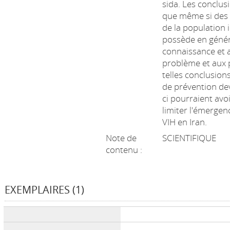
sida. Les conclus
que même si des i
de la population i
possède en génér
connaissance et a
problème et aux 
telles conclusio
de prévention de
ci pourraient avo
limiter l'émergen
VIH en Iran.
Note de
SCIENTIFIQUE
contenu :
EXEMPLAIRES (1)
Liste des exemplaires