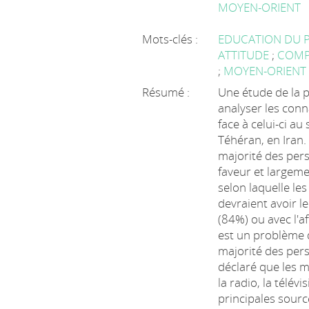
MOYEN-ORIENT
Mots-clés :
EDUCATION DU 
ATTITUDE
;
COMP
;
MOYEN-ORIEN
Résumé :
Une étude de la 
analyser les conn
face à celui-ci au
Téhéran, en Iran.
majorité des per
faveur et largeme
selon laquelle le
devraient avoir le
(84%) ou avec l'af
est un problème 
majorité des per
déclaré que les 
la radio, la télév
principales sourc