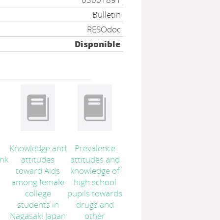
Bulletin
RESOdoc
Disponible
Knowledge and
Prevalence
ink
attitudes
attitudes and
a
toward Aids
knowledge of
among female
high school
college
pupils towards
students in
drugs and
Nagasaki Japan
other