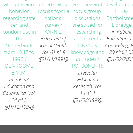
attitudes and
united states :
a survey and
developmen
behavior
results from a
focus group
L. Kay
regarding safe
national
discussions
Bartholom
sex and
survey
/
are suited for
Eldredge
condom use in
KANN L.
researching
in Patient
The
in Journal of
adolescents
Education a
Netherlands
School Health,
HIV/Aids
Counseling, V
from 1987 to
Vol. 61 n° 9
knowledge and
39 n° 02-0
1993
/
([01/11/1991])
attitudes
/
([01/02/2000
DE VROOME
POTSONEN R.
E.M.M.
in Health
in Patient
Education
Education and
Research, Vol.
Counseling, Vol.
14 n° 4
24 n° 3
([01/08/1999])
([01/12/1994])