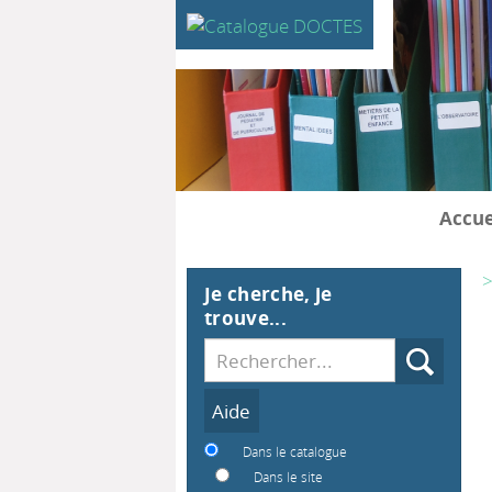
Accue
>
Je cherche, je
trouve...
Recherche
Dans le catalogue
Dans le site