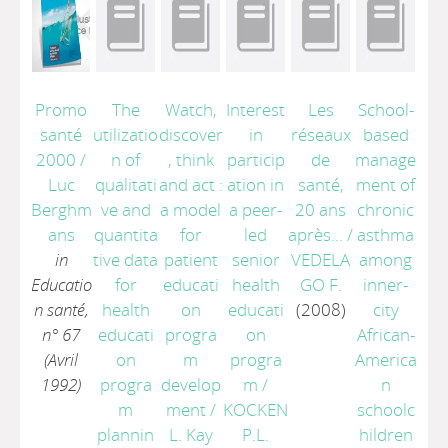
Promo
The
Watch,
Interest
Les
School-
santé
utilizatio
discover
in
réseaux
based
2000
/
n of
, think
particip
de
manage
Luc
qualitati
and act :
ation in
santé,
ment of
Berghm
ve and
a model
a peer-
20 ans
chronic
ans
quantita
for
led
après...
/
asthma
in
tive data
patient
senior
VEDELA
among
Educatio
for
educati
health
GO F.
inner-
n santé,
health
on
educati
(2008)
city
n° 67
educati
progra
on
African-
(Avril
on
m
progra
America
1992)
progra
develop
m
/
n
m
ment
/
KOCKEN
schoolc
plannin
L. Kay
P.L.
hildren