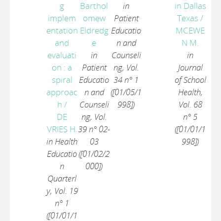
g
Barthol
in
in Dallas
implem
omew
Patient
Texas
/
entation
Eldredg
Educatio
MCEWE
and
e
n and
N M.
evaluati
in
Counseli
in
on : a
Patient
ng, Vol.
Journal
spiral
Educatio
34 n° 1
of School
approac
n and
([01/05/1
Health,
h
/
Counseli
998])
Vol. 68
DE
ng, Vol.
n° 5
VRIES H.
39 n° 02-
([01/01/1
in Health
03
998])
Educatio
([01/02/2
n
000])
Quarterl
y, Vol. 19
n° 1
([01/01/1