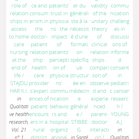
role of
ce and
patients'
er du
validity
commu
relation
consum
trust in
générali
of the
nication
ships in
erism in
physicia
ste à la
unitary
challeng
access
the
ns : the
nécessit
theory
es in
to home
doctor-
impact
é d'une
of
discussi
care
patient
of
formati
clinical
ons of
nursing
relation
patients'
on
relation
informe
at the
ship :
percepti
spécifiq
ships :
d
end of
health
on of
ue
compari
consent
life
/
care
physicia
structur
son of
in
STAJDU
provider
ns'
ée en
observe
pediatri
HAR K.I.
s'experi
commu
médecin
d and
c cancer
in
ences of
nication
e
experie
researc
Qualitati
patient
behavio
général
nced
h
/
ve health
encount
rs and
e
/
parent-
YOUNG
research,
ers in a
hospital
STIBBE
doctor
A.J.
Vol. 21
rural
organiz
G.
interacti
in
n° 1
district
ational
in Santé
on
/
Qualitati