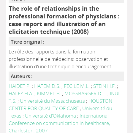
The role of relationships in the
professional formation of physicians :
case report and illustration of an
elicitation technique (2008)
Titre original :
Le rôle des rapports dans la formation
professionnelle de médecins: observation et
illustration d'une technique d'encouragement
Auteurs :
HAIDET P.
;
HATEM D.S.
;
FECILE M.L.
;
STEIN H.F.
;
HALEY H.A.
;
KIMMEL B.
;
MOSSBARGER D.L.
;
INUI
T.S.
;
Université du Massachusetts
;
HOUSTON
CENTER FOR QUALITY OF CARE
;
Université du
Texas
;
Université d'Oklahoma
;
International
Conference on communication in healthcare,
Charleston, 2007