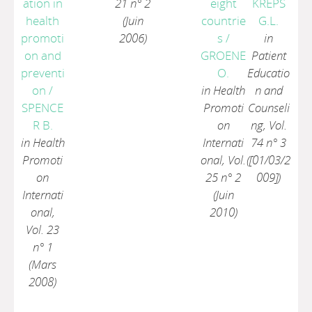
ation in
21 n° 2
eight
KREPS
health
(Juin
countrie
G.L.
promoti
2006)
s
/
in
on and
GROENE
Patient
preventi
O.
Educatio
on
/
in Health
n and
SPENCE
Promoti
Counseli
R B.
on
ng, Vol.
in Health
Internati
74 n° 3
Promoti
onal, Vol.
([01/03/2
on
25 n° 2
009])
Internati
(Juin
onal,
2010)
Vol. 23
n° 1
(Mars
2008)