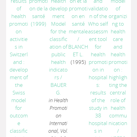
results
promoti
Health
on et la
and
model
of
on de la
develop
promoti
validatio
of
health
santé
ment
on en
n of the
organizi
promoti
(1999)
Model
santé
Who self
ng to
on
for the
mentale
assessm
health
activitie
classific
/
ent tool
care
s in
ation of
BLANCH
for
and
Switzerl
public
ET L.
health
health
and :
health
(1995)
promoti
promoti
develop
indicato
on in
on :
ment of
rs
/
hospital
highligh
the
BAUER
s:
ting the
Swiss
G.
results
central
model
in Health
of the
role of
for
Promoti
study in
health
outcom
on
38
commu
e
Internati
hospital
nication
classific
onal, Vol.
s in
/