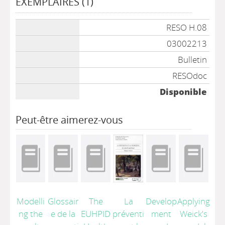
EXEMPLAIRES (1)
Liste des exemplaires
RESO H.08
03002213
Bulletin
RESOdoc
Disponible
Peut-être aimerez-vous
Modelli
Glossair
The
La
Develop
Applying
ng the
e de la
EUHPID
préventi
ment
Weick's