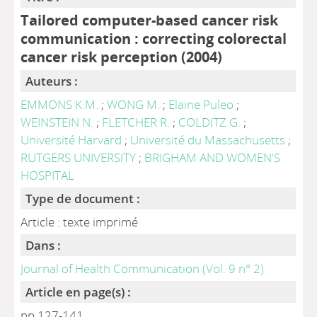
Tailored computer-based cancer risk
communication : correcting colorectal
cancer risk perception (2004)
Auteurs :
EMMONS K.M.
;
WONG M.
;
Elaine Puleo
;
WEINSTEIN N.
;
FLETCHER R.
;
COLDITZ G.
;
Université Harvard
;
Université du Massachusetts
;
RUTGERS UNIVERSITY
;
BRIGHAM AND WOMEN'S
HOSPITAL
Type de document :
Article : texte imprimé
Dans :
Journal of Health Communication (Vol. 9 n° 2)
Article en page(s) :
pp.127-141