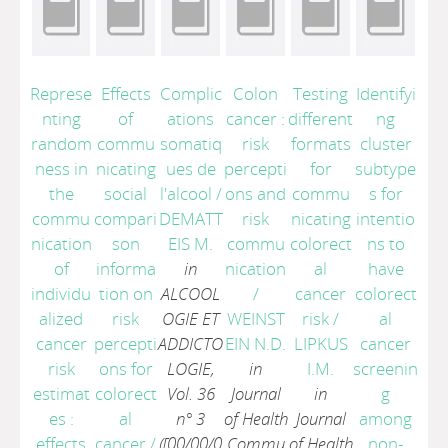
Represe
Effects
Complic
Colon
Testing
Identifyi
nting
of
ations
cancer :
different
ng
random
commu
somatiq
risk
formats
cluster
ness in
nicating
ues de
percepti
for
subtype
the
social
l'alcool
/
ons and
commu
s for
commu
compari
DEMATT
risk
nicating
intentio
nication
son
EIS M.
commu
colorect
ns to
of
informa
in
nication
al
have
individu
tion on
ALCOOL
/
cancer
colorect
alized
risk
OGIE ET
WEINST
risk
/
al
cancer
percepti
ADDICTO
EIN N.D.
LIPKUS
cancer
risk
ons for
LOGIE,
in
I.M.
screenin
estimat
colorect
Vol. 36
Journal
in
g
es :
al
n° 3
of Health
Journal
among
effects
cancer
/
([00/00/0
Commu
of Health
non-