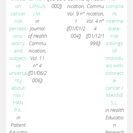
on
LIPKUS
000])
nication,
Commu
complia
cancer
I.M.
Vol. 9 n°
nication,
nt
risk
in
1
Vol. 4 n°
interme
percepti
Journal
([01/01/2
4
diate-
ons,
of Health
004])
([01/12/1
risk
worry
Commu
999])
siblings
and
nication,
of
subjecti
Vol. 11
individu
ve
n° 4
als with
uncertai
([01/06/2
colorect
nty
006])
al
about
cancer
/
risk
/
MANNE
HAN
S.L.
P.K.
in Health
in
Educatio
Patient
n
Educatio
Research