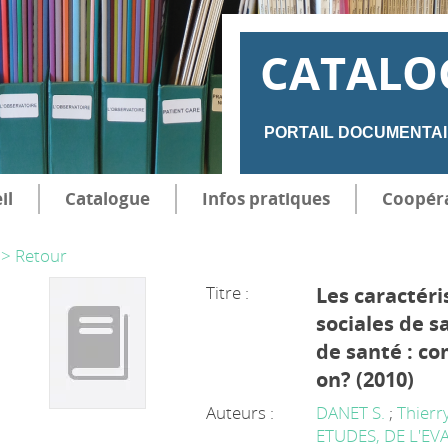
CATALO
PORTAIL DOCUMENTAI
il
Catalogue
Infos pratiques
Coopér
> Retour
Titre :
Les caractéri
sociales de s
de santé : c
on? (2010)
Auteurs :
DANET S.
;
Thierr
ETUDES, DE L'EV