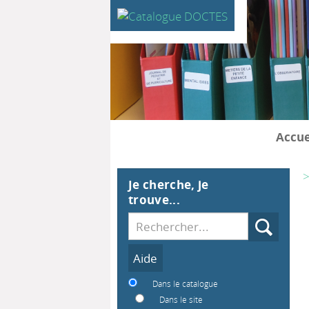
Accue
>
Je cherche, je
trouve...
Recherche
Dans le catalogue
Dans le site