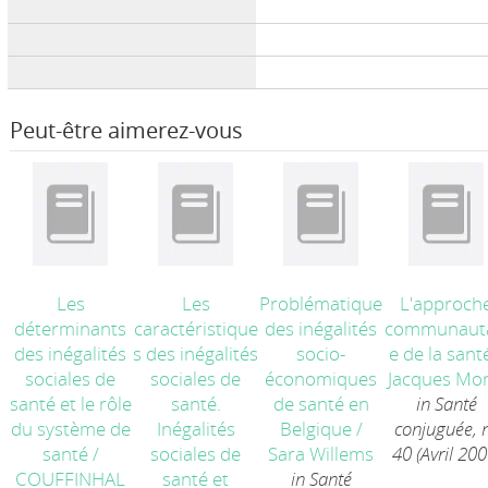
Peut-être aimerez-vous
Les
Les
Problématique
L'approch
déterminants
caractéristique
des inégalités
communauta
des inégalités
s des inégalités
socio-
e de la sant
sociales de
sociales de
économiques
Jacques Mor
santé et le rôle
santé.
de santé en
in Santé
du système de
Inégalités
Belgique
/
conjuguée, 
santé
/
sociales de
Sara Willems
40 (Avril 200
COUFFINHAL
santé et
in Santé