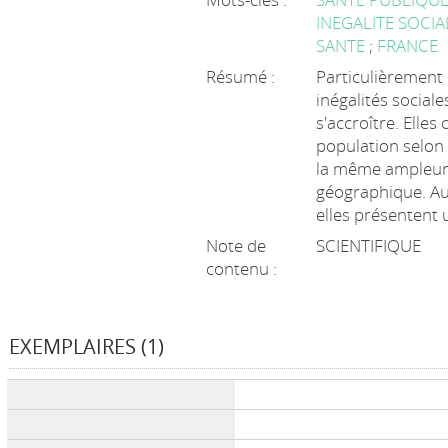
INEGALITE SOCI
SANTE
;
FRANCE
Résumé :
Particulièrement
inégalités social
s'accroître. Elle
population selon 
la même ampleur 
géographique. Au-
elles présentent 
Note de
SCIENTIFIQUE
contenu :
EXEMPLAIRES (1)
Liste des exemplaires