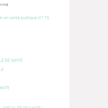
primé
ier en santé publique (n° 73,
E
LE DE SANTE
LE
SANTE
E
;
INEGALITE DE SANTE
;