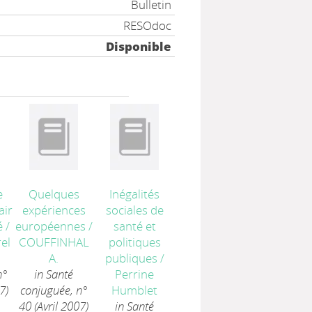
Bulletin
RESOdoc
Disponible
e
Quelques
Inégalités
ir
expériences
sociales de
é
/
européennes
/
santé et
el
COUFFINHAL
politiques
A.
publiques
/
n°
in Santé
Perrine
7)
conjuguée, n°
Humblet
40 (Avril 2007)
in Santé