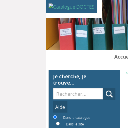
Accue
>
Je cherche, je
trouve...
Recherche
Dans le catalogue
Dans le site