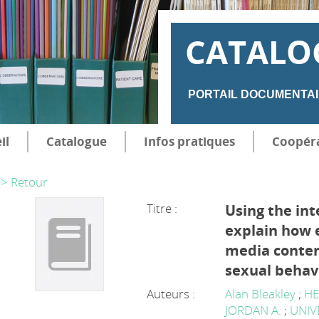
CATALO
PORTAIL DOCUMENTAI
il
Catalogue
Infos pratiques
Coopér
> Retour
Titre :
Using the int
explain how 
media conten
sexual behavi
Auteurs :
Alan Bleakley
;
HE
JORDAN A.
;
UNIV