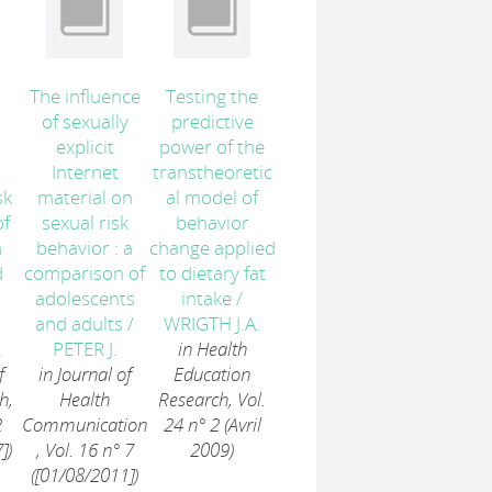
The influence
Testing the
of sexually
predictive
explicit
power of the
Internet
transtheoretic
sk
material on
al model of
of
sexual risk
behavior
h
behavior : a
change applied
d
comparison of
to dietary fat
adolescents
intake
/
/
and adults
/
WRIGTH J.A.
.
PETER J.
in Health
f
in Journal of
Education
h,
Health
Research, Vol.
2
Communication
24 n° 2 (Avril
])
, Vol. 16 n° 7
2009)
([01/08/2011])