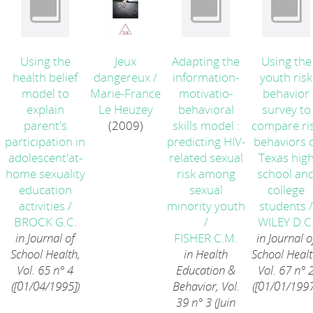
Using the
Jeux
Adapting the
Using the
health belief
dangereux
/
information-
youth risk
model to
Marie-France
motivatio-
behavior
explain
Le Heuzey
behavioral
survey to
parent's
(2009)
skills model :
compare ri
participation in
predicting HIV-
behaviors 
adolescent'at-
related sexual
Texas hig
home sexuality
risk among
school an
education
sexual
college
activities
/
minority youth
students
BROCK G.C.
/
WILEY D.C
in Journal of
FISHER C.M.
in Journal o
School Health,
in Health
School Healt
Vol. 65 n° 4
Education &
Vol. 67 n° 
([01/04/1995])
Behavior, Vol.
([01/01/1997
39 n° 3 (Juin