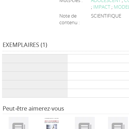
Mots-clés :
ADOLESCENT
;
C
;
IMPACT
;
MODEL
Note de
SCIENTIFIQUE
contenu :
EXEMPLAIRES (1)
Liste des exemplaires
Peut-être aimerez-vous