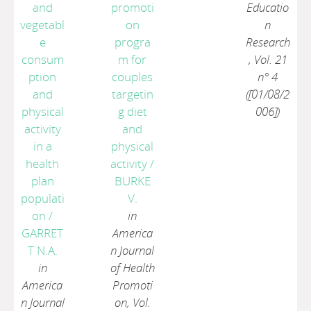
and
promoti
Educatio
vegetabl
on
n
e
progra
Research
consum
m for
, Vol. 21
ption
couples
n° 4
and
targetin
([01/08/2
physical
g diet
006])
activity
and
in a
physical
health
activity
/
plan
BURKE
populati
V.
on
/
in
GARRET
America
T N.A.
n Journal
in
of Health
America
Promoti
n Journal
on, Vol.