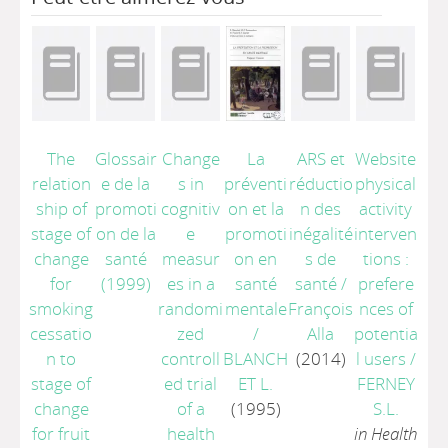
The
Glossair
Change
La
ARS et
Website
relation
e de la
s in
préventi
réductio
physical
ship of
promoti
cognitiv
on et la
n des
activity
stage of
on de la
e
promoti
inégalité
interven
change
santé
measur
on en
s de
tions :
for
(1999)
es in a
santé
santé
/
prefere
smoking
randomi
mentale
François
nces of
cessatio
zed
/
Alla
potentia
n to
controll
BLANCH
(2014)
l users
/
stage of
ed trial
ET L.
FERNEY
change
of a
(1995)
S.L.
for fruit
health
in Health