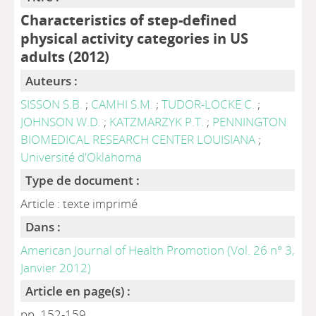
Characteristics of step-defined
physical activity categories in US
adults (2012)
Auteurs :
SISSON S.B.
;
CAMHI S.M.
;
TUDOR-LOCKE C.
;
JOHNSON W.D.
;
KATZMARZYK P.T.
;
PENNINGTON
BIOMEDICAL RESEARCH CENTER LOUISIANA
;
Université d'Oklahoma
Type de document :
Article : texte imprimé
Dans :
American Journal of Health Promotion (Vol. 26 n° 3,
Janvier 2012)
Article en page(s) :
pp. 152-159