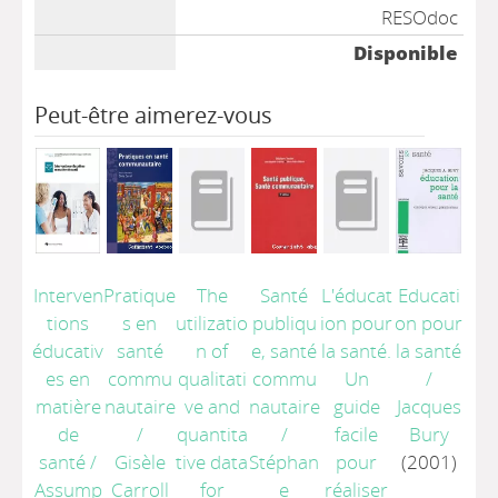
RESOdoc
Disponible
Peut-être aimerez-vous
Interven
Pratique
The
Santé
L'éducat
Educati
tions
s en
utilizatio
publiqu
ion pour
on pour
éducativ
santé
n of
e, santé
la santé.
la santé
es en
commu
qualitati
commu
Un
/
matière
nautaire
ve and
nautaire
guide
Jacques
de
/
quantita
/
facile
Bury
santé
/
Gisèle
tive data
Stéphan
pour
(2001)
Assump
Carroll
for
e
réaliser