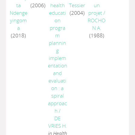
ta
(2006)
health
Tessier
un
Ndenge
educati
(2004)
projet
/
yingom
on
ROCHO
a
progra
N A.
(2018)
m
(1988)
plannin
g
implem
entation
and
evaluati
on : a
spiral
approac
h
/
DE
VRIES H.
in Health