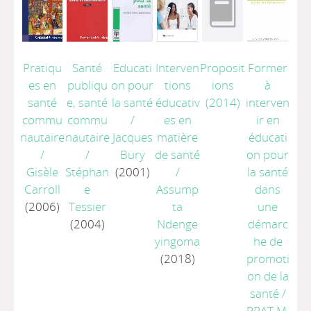
Pratiqu
Santé
Educati
Interven
Proposit
Former
es en
publiqu
on pour
tions
ions
à
santé
e, santé
la santé
éducativ
(2014)
interven
commu
commu
/
es en
ir en
nautaire
nautaire
Jacques
matière
éducati
/
/
Bury
de santé
on pour
Gisèle
Stéphan
(2001)
/
la santé
Carroll
e
Assump
dans
(2006)
Tessier
ta
une
(2004)
Ndenge
démarc
yingoma
he de
(2018)
promoti
on de la
santé
/
PRAT M.