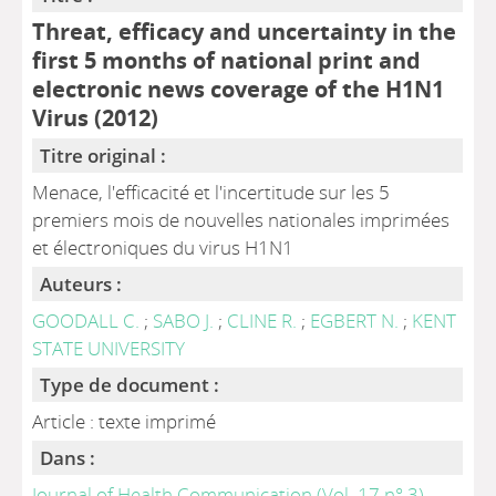
Threat, efficacy and uncertainty in the
first 5 months of national print and
electronic news coverage of the H1N1
Virus (2012)
Titre original :
Menace, l'efficacité et l'incertitude sur les 5
premiers mois de nouvelles nationales imprimées
et électroniques du virus H1N1
Auteurs :
GOODALL C.
;
SABO J.
;
CLINE R.
;
EGBERT N.
;
KENT
STATE UNIVERSITY
Type de document :
Article : texte imprimé
Dans :
Journal of Health Communication (Vol. 17 n° 3)