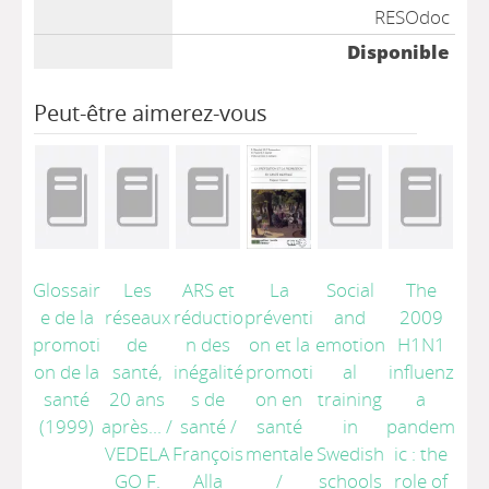
RESOdoc
Disponible
Peut-être aimerez-vous
Glossair
Les
ARS et
La
Social
The
e de la
réseaux
réductio
préventi
and
2009
promoti
de
n des
on et la
emotion
H1N1
on de la
santé,
inégalité
promoti
al
influenz
santé
20 ans
s de
on en
training
a
(1999)
après...
/
santé
/
santé
in
pandem
VEDELA
François
mentale
Swedish
ic : the
GO F.
Alla
/
schools
role of