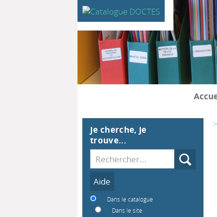
Accue
>
Je cherche, je
trouve...
Recherche
Dans le catalogue
Dans le site