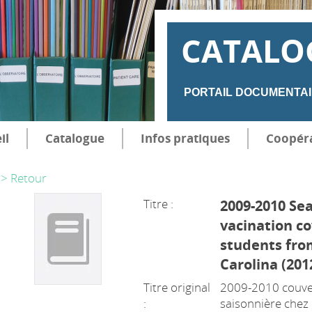
CATALO
PORTAIL DOCUMENTAI
il
Catalogue
Infos pratiques
Coopér
> Retour
Titre :
2009-2010 Se
vacination c
students from
Carolina (201
Titre original
2009-2010 couver
:
saisonnière chez 