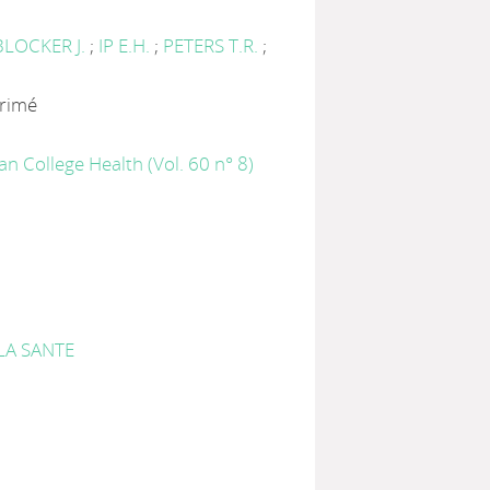
BLOCKER J.
;
IP E.H.
;
PETERS T.R.
;
primé
an College Health (Vol. 60 n° 8)
LA SANTE