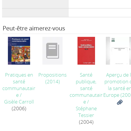
Peut-être aimerez-vous
Pratiques en
Propositions
Santé
Aperçu de 
santé
(2014)
publique,
promotion 
communautair
santé
la santé e
e
/
communautair
Europe
(200
Gisèle Carroll
e
/
(2006)
Stéphane
Tessier
(2004)