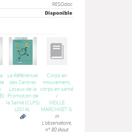
RESOdoc
Disponible
la
Le Référentiel
Corps en
de
des Centres
mouvement,
n
Locaux de la
corps en santé
8)
Promotion de
/
la Santé (CLPS)
VIEILLE
(2014)
MARCHISET G.
in
L'observatoire,
n° 80 (Aout