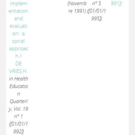
implem
(Novemb
n° 5
991])
entation
re 1991)
([01/01/1
and
995])
evaluati
on : a
spiral
approac
h
/
DE
VRIES H.
in Health
Educatio
n
Quarterl
y, Vol. 19
n° 1
([01/01/1
992])