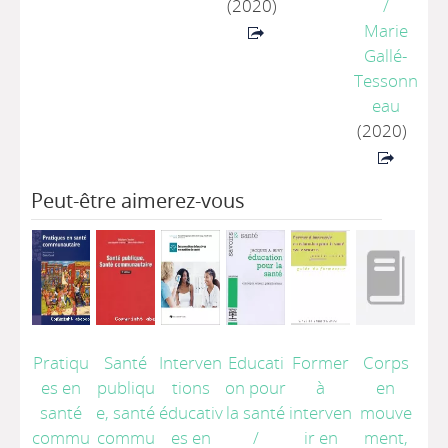
(2020)
/
Marie
Gallé-
Tessonn
eau
(2020)
Peut-être aimerez-vous
Pratiqu
Santé
Interven
Educati
Former
Corps
es en
publiqu
tions
on pour
à
en
santé
e, santé
éducativ
la santé
interven
mouve
commu
commu
es en
/
ir en
ment,