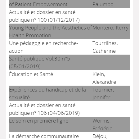
of Patient Empowerment
Palumbo
Actualité et dossier en santé
publique n° 100 (01/12/2017)
Young People and the Aesthetics of
Montero, Kerry
Health Promotion
Une pédagogie en recherche-
Tourrilhes,
action
Catherine
Santé publique Vol.30 n°5
(08/01/2019)
Éducation et Santé
Klein,
Alexandre
Expériences du handicap et de la
Fournier,
sexualité
Jennifer
Actualité et dossier en santé
publique n° 106 (04/06/2019)
Le soin en première ligne
Worms,
Frédéric
La démarche communautaire
Déjou,