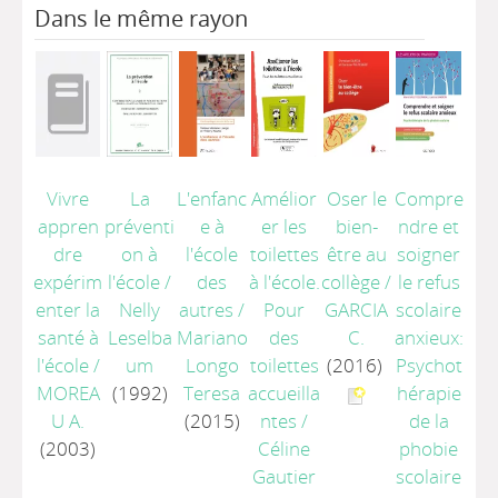
Dans le même rayon
Vivre
La
L'enfanc
Amélior
Oser le
Compre
appren
préventi
e à
er les
bien-
ndre et
dre
on à
l'école
toilettes
être au
soigner
expérim
l'école
/
des
à l'école.
collège
/
le refus
enter la
Nelly
autres
/
Pour
GARCIA
scolaire
santé à
Leselba
Mariano
des
C.
anxieux:
l'école
/
um
Longo
toilettes
(2016)
Psychot
MOREA
(1992)
Teresa
accueilla
hérapie
U A.
(2015)
ntes
/
de la
(2003)
Céline
phobie
Gautier
scolaire