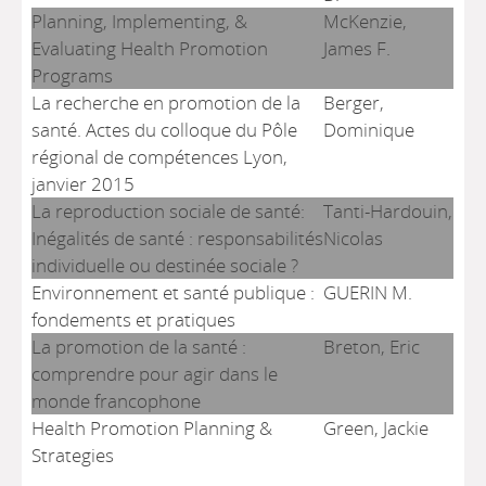
Planning, Implementing, &
McKenzie,
Evaluating Health Promotion
James F.
Programs
La recherche en promotion de la
Berger,
santé. Actes du colloque du Pôle
Dominique
régional de compétences Lyon,
janvier 2015
La reproduction sociale de santé:
Tanti-Hardouin,
Inégalités de santé : responsabilités
Nicolas
individuelle ou destinée sociale ?
Environnement et santé publique :
GUERIN M.
fondements et pratiques
La promotion de la santé :
Breton, Eric
comprendre pour agir dans le
monde francophone
Health Promotion Planning &
Green, Jackie
Strategies