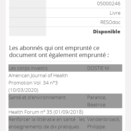
05000246
Livre
RESOdoc
Disponible
Les abonnés qui ont emprunté ce
document ont également emprunté :
Les corps investis
DOSTIE M.
American Journal of Health
Promotion Vol. 34 n°3
(10/03/2020)
Santé et d'environnement
Parance,
Beatrice
Health Forum n° 35 (01/09/2018)
Renforcer la littératie en santé : les
Vandenbroeck,
enseignements de dix pratiques
Philippe