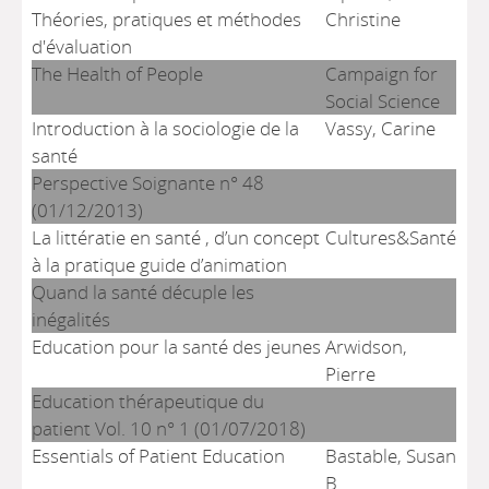
Théories, pratiques et méthodes
Christine
d'évaluation
The Health of People
Campaign for
Social Science
Introduction à la sociologie de la
Vassy, Carine
santé
Perspective Soignante n° 48
(01/12/2013)
La littératie en santé , d’un concept
Cultures&Santé
à la pratique guide d’animation
Quand la santé décuple les
inégalités
Education pour la santé des jeunes
Arwidson,
Pierre
Education thérapeutique du
patient Vol. 10 n° 1 (01/07/2018)
Essentials of Patient Education
Bastable, Susan
B.