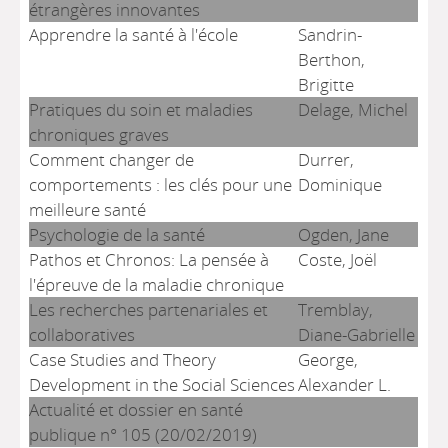
étrangères innovantes
Apprendre la santé à l'école
Sandrin-
Berthon,
Brigitte
Pratiques du soin et maladies
Delage, Michel
chroniques graves
Comment changer de
Durrer,
comportements : les clés pour une
Dominique
meilleure santé
Psychologie de la santé
Ogden, Jane
Pathos et Chronos: La pensée à
Coste, Joël
l'épreuve de la maladie chronique
Les recherches partenariales et
Tremblay,
collaboratives
Diane-Gabrielle
Case Studies and Theory
George,
Development in the Social Sciences
Alexander L.
Actualité et dossier en santé
publique n° 105 (20/02/2019)