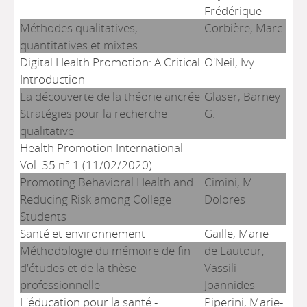
Frédérique
Méthodes qualitatives,
Corbière, Marc
quantitatives et mixtes
Digital Health Promotion: A Critical
O'Neil, Ivy
Introduction
La découverte de la théorie ancrée
Glaser, Barney
Stratégies pour la recherche
G.
qualitative
Health Promotion International
Vol. 35 n° 1 (11/02/2020)
Promoting Behavioral Health and
Cimini, M.
Reducing Risk among College
Dolores
Students
Santé et environnement
Gaille, Marie
Méthodologie du mémoire de fin
de Lautour,
d'études et de la thèse
Vassili
professionnelle
Joannides
L'éducation pour la santé -
Piperini, Marie-