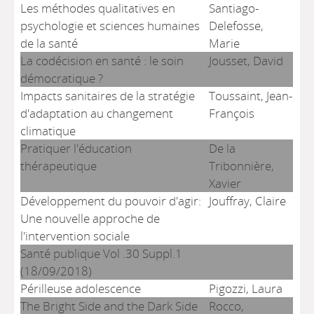
Les méthodes qualitatives en
Santiago-
psychologie et sciences humaines
Delefosse,
de la santé
Marie
La codécision en santé : le soin
Jousset, David
démocratique ?
Impacts sanitaires de la stratégie
Toussaint, Jean-
d'adaptation au changement
François
climatique
Pratiquer l'éducation
De la
thérapeutique
Tribonnière,
Xavier
Développement du pouvoir d'agir:
Jouffray, Claire
Une nouvelle approche de
l'intervention sociale
Santé publique Vol .30 Suppl.1
(18/09/2018)
Périlleuse adolescence
Pigozzi, Laura
The Bright Side and the Dark Side
Rocco,