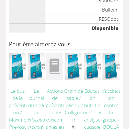
03000475
Bulletin
RESOdoc
Disponible
Peut-être aimerez-vous
Le bus
Le
Actions
Grain de
Educati
Vaccinat
de la
journal
de
sable
/
on
ion
préventi
du sida
préventi
Jean-Luc
nutritio
contre
on
/
in
on des
Colligno
nnelle et
la
Maxime
Educatio
toxicom
n
analyse
grippe
/
Prevost
n santé,
anies en
in
causale
BOULA